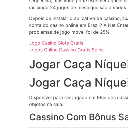
sequência, mas você pode escolher aquele com
incluindo 24 jogos de mesa que são amados 
Depois de instalar o aplicativo de cassino, 
conta do casino online em Brazil? A Net Ent
problemas de jogo móvel foi de 25%.
Jogo Casino Slots Gratis
Jogos Online Cassino Gratis Spins
Jogar Caça Níque
Jogar Caça Níque
Disponível para ser jogado em 99% dos cassi
objetos na sala.
Cassino Com Bônus Sa