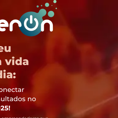
eu
 vida
ia:
onectar
sultados no
25!