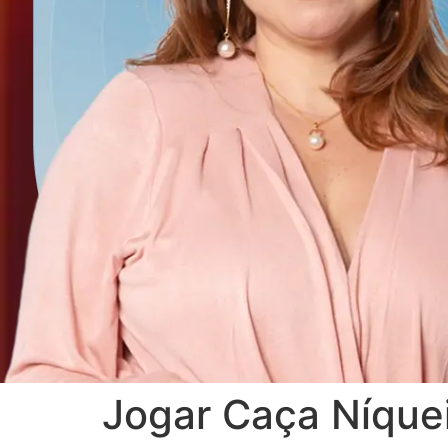
Jogar Caça Níque