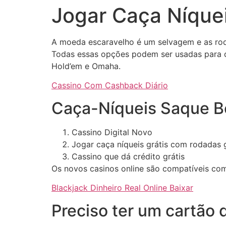
Jogar Caça Níque
A moeda escaravelho é um selvagem e as roda
Todas essas opções podem ser usadas para de
Hold’em e Omaha.
Cassino Com Cashback Diário
Caça-Níqueis Saque B
Cassino Digital Novo
Jogar caça níqueis grátis com rodadas g
Cassino que dá crédito grátis
Os novos casinos online são compatíveis com
Blackjack Dinheiro Real Online Baixar
Preciso ter um cartão 