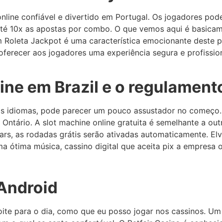
online confiável e divertido em Portugal. Os jogadores po
té 10x as apostas por combo. O que vemos aqui é basicame
m Roleta Jackpot é uma característica emocionante deste p
ferecer aos jogadores uma experiência segura e profission
line em Brazil e o regulament
ios idiomas, pode parecer um pouco assustador no começo
m Ontário. A slot machine online gratuita é semelhante a 
ars, as rodadas grátis serão ativadas automaticamente. El
 ótima música, cassino digital que aceita pix a empresa o
 Android
ite para o dia, como que eu posso jogar nos cassinos. Um 