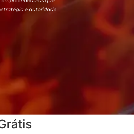
es empreendedoras que
stratégia e autoridade
Grátis