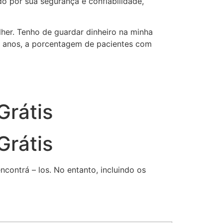
o por sua segurança e confiabilidade,
lher. Tenho de guardar dinheiro na minha
20 anos, a porcentagem de pacientes com
Grátis
Grátis
contrá – los. No entanto, incluindo os