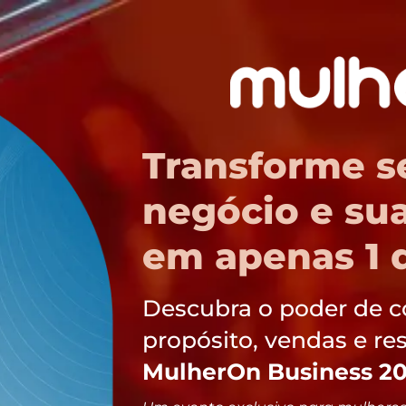
Transforme s
negócio e sua
em apenas 1 d
Descubra o poder de c
propósito, vendas e re
MulherOn Business 20