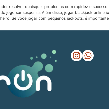
der resolver quaisquer problemas com rapidez e sucesso. 
de jogo ser suspensa. Além disso, jogar blackjack online 
heiro. Se você jogar com pequenos jackpots, é importante 