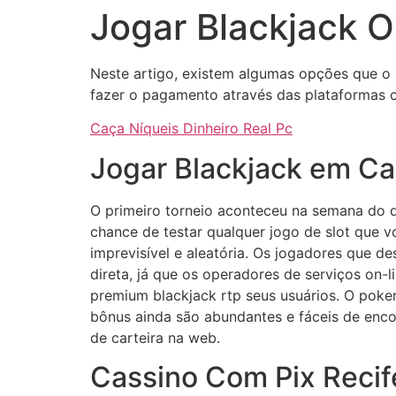
Jogar Blackjack O
Neste artigo, existem algumas opções que o 
fazer o pagamento através das plataformas o
Caça Níqueis Dinheiro Real Pc
Jogar Blackjack em Ca
O primeiro torneio aconteceu na semana do 
chance de testar qualquer jogo de slot que v
imprevisível e aleatória. Os jogadores que d
direta, já que os operadores de serviços on-
premium blackjack rtp seus usuários. O poker
bônus ainda são abundantes e fáceis de encon
de carteira na web.
Cassino Com Pix Recif