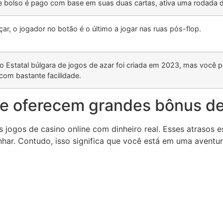
 bolso é pago com base em suas duas cartas, ativa uma rodada d
ar, o jogador no botão é o último a jogar nas ruas pós-flop.
 Estatal búlgara de jogos de azar foi criada em 2023, mas você
com bastante facilidade.
ne oferecem grandes bônus d
jogos de casino online com dinheiro real. Esses atrasos es
har. Contudo, isso significa que você está em uma aventur