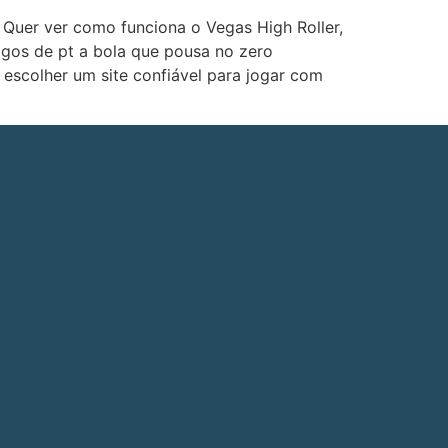
Quer ver como funciona o Vegas High Roller,
jogos de pt a bola que pousa no zero
escolher um site confiável para jogar com