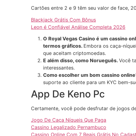
Cartões entre 2 e 9 têm seu valor de face, 20
Blackjack Grátis Com Bônus
Leon é Confiável Análise Completa 2026
O Royal Vegas Casino é um cassino on
termos gráficos.
Embora os caça-níquei
que aceitam criptomoedas.
E além disso, como Norueguês.
Você ta
interessantes.
Como escolher um bom cassino online
suporte ao cliente para um KYC bem-suc
App De Keno Pc
Certamente, você pode desfrutar de jogos d
Jogo De Caça Níqueis Que Paga
Cassino Legalizado Pernambuco
Cassino Online Com 7 Reais Grátis No Cadas