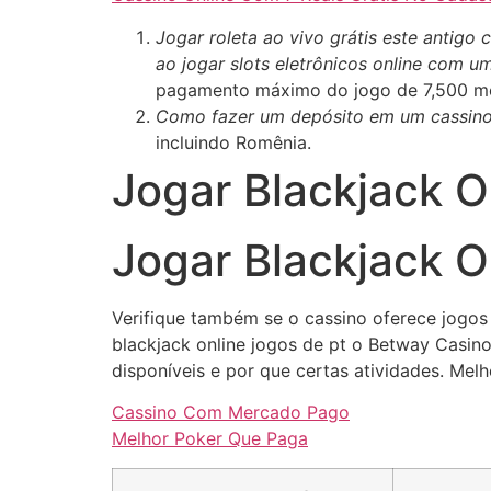
Jogar roleta ao vivo grátis este antigo
ao jogar slots eletrônicos online com u
pagamento máximo do jogo de 7,500 moed
Como fazer um depósito em um cassin
incluindo Romênia.
Jogar Blackjack O
Jogar Blackjack O
Verifique também se o cassino oferece jogo
blackjack online jogos de pt o Betway Casino
disponíveis e por que certas atividades. Melh
Cassino Com Mercado Pago
Melhor Poker Que Paga