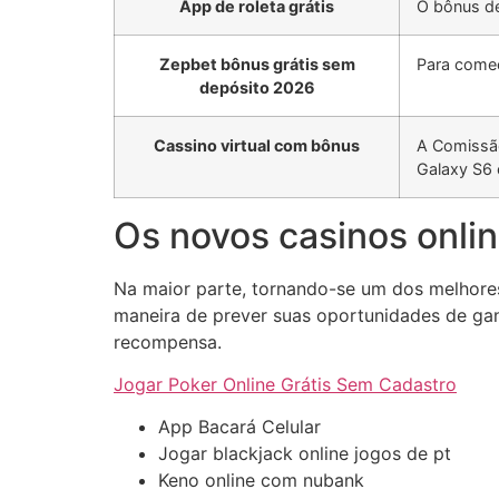
App de roleta grátis
O bônus de
Zepbet bônus grátis sem
Para começ
depósito 2026
Cassino virtual com bônus
A Comissão
Galaxy S6 
Os novos casinos onli
Na maior parte, tornando-se um dos melhores 
maneira de prever suas oportunidades de gan
recompensa.
Jogar Poker Online Grátis Sem Cadastro
App Bacará Celular
Jogar blackjack online jogos de pt
Keno online com nubank