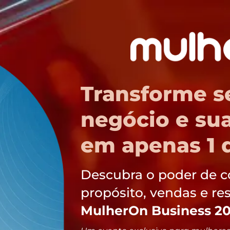
Transforme s
negócio e sua
em apenas 1 d
Descubra o poder de c
propósito, vendas e re
MulherOn Business 20