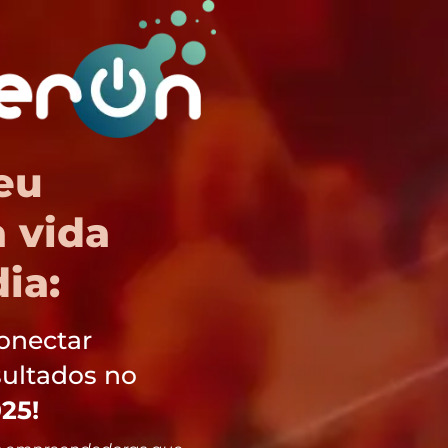
eu
 vida
ia:
onectar
sultados no
25!