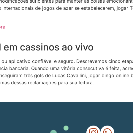
modificações suficientes para manter as coisas emocionan
nternacionais de jogos de azar se estabelecerem, jogar Te
ora
l em cassinos ao vivo
 ou aplicativo confiável e seguro. Descrevemos cinco etap
ência bancária. Quando uma vitória consecutiva é feita, ac
seguiram três gols de Lucas Cavallini, jogar bingo online 
umas dessas reclamações para sua leitura.