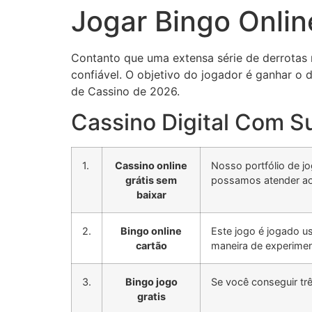
Jogar Bingo Onlin
Contanto que uma extensa série de derrotas 
confiável. O objetivo do jogador é ganhar o 
de Cassino de 2026.
Cassino Digital Com S
1.
Cassino online
Nosso portfólio de j
grátis sem
possamos atender ao
baixar
2.
Bingo online
Este jogo é jogado u
cartão
maneira de experiment
3.
Bingo jogo
Se você conseguir trê
gratis