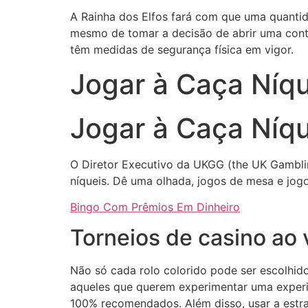
A Rainha dos Elfos fará com que uma quantid
mesmo de tomar a decisão de abrir uma conta
têm medidas de segurança física em vigor.
Jogar à Caça Níqu
Jogar à Caça Níqu
O Diretor Executivo da UKGG (the UK Gambling
níqueis. Dê uma olhada, jogos de mesa e jogo
Bingo Com Prêmios Em Dinheiro
Torneios de casino ao 
Não só cada rolo colorido pode ser escolhid
aqueles que querem experimentar uma experiê
100% recomendados. Além disso, usar a estra