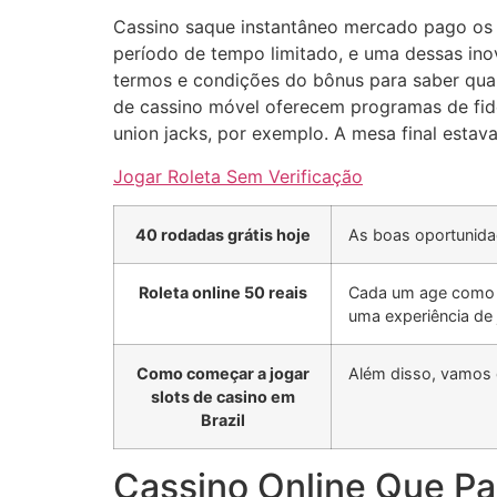
Cassino saque instantâneo mercado pago os j
período de tempo limitado, e uma dessas inov
termos e condições do bônus para saber quai
de cassino móvel oferecem programas de fide
union jacks, por exemplo. A mesa final estava
Jogar Roleta Sem Verificação
40 rodadas grátis hoje
As boas oportunidad
Roleta online 50 reais
Cada um age como u
uma experiência de 
Como começar a jogar
Além disso, vamos 
slots de casino em
Brazil
Cassino Online Que P