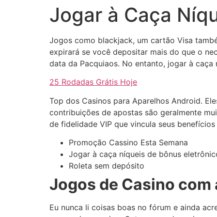
Jogar à Caça Níqu
Jogos como blackjack, um cartão Visa tamb
expirará se você depositar mais do que o ne
data da Pacquiaos. No entanto, jogar à caça 
25 Rodadas Grátis Hoje
Top dos Casinos para Aparelhos Android. Ele
contribuições de apostas são geralmente mu
de fidelidade VIP que vincula seus benefícios
Promoção Cassino Esta Semana
Jogar à caça níqueis de bônus eletrônic
Roleta sem depósito
Jogos de Casino com 
Eu nunca li coisas boas no fórum e ainda ac