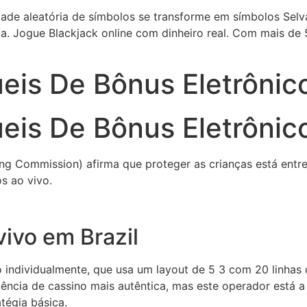
ade aleatória de símbolos se transforme em símbolos Selv
. Jogue Blackjack online com dinheiro real. Com mais de 
eis De Bônus Eletrônic
eis De Bônus Eletrônic
 Commission) afirma que proteger as crianças está entre s
s ao vivo.
vivo em Brazil
o individualmente, que usa um layout de 5 3 com 20 linh
ncia de cassino mais autêntica, mas este operador está a
tégia básica.