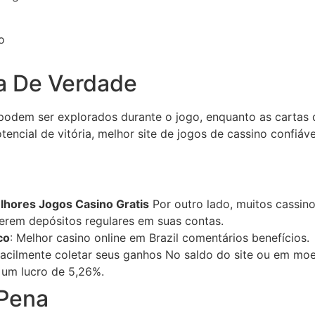
o
a De Verdade
podem ser explorados durante o jogo, enquanto as cartas d
tencial de vitória, melhor site de jogos de cassino confiá
lhores Jogos Casino Gratis
Por outro lado, muitos cassin
rem depósitos regulares em suas contas.
co
: Melhor casino online em Brazil comentários benefícios.
facilmente coletar seus ganhos No saldo do site ou em mo
r um lucro de 5,26%.
 Pena