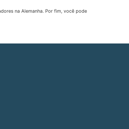
gadores na Alemanha. Por fim, você pode