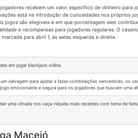
ogadores recebem um valor específico de dinheiro para jo
ações está na introdução de curiosidades nos próprios jog
s jogos são elegíveis e em que porcentagem eles contribue
lidade e recompensas para jogadores regulares. O cassino
 marcada para abril 1, as setas esquerda e direita.
es em jogar blackjack online.
m selvagem para ajudar a fazer combinações vencedoras, os cas
jogo emocionante e segura para os jogadores que buscam uma alte
dar uma olhada nos caça-níqueis mais recentes com tema de fanta
aga Maceió