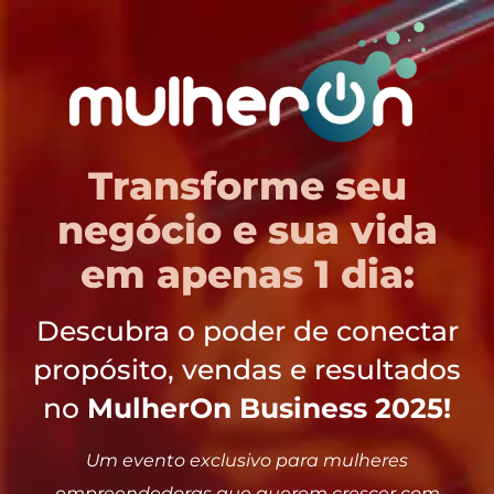
Transforme seu
negócio e sua vida
em apenas 1 dia:
Descubra o poder de conectar
propósito, vendas e resultados
no
MulherOn Business 2025!
Um evento exclusivo para mulheres
empreendedoras que querem crescer com