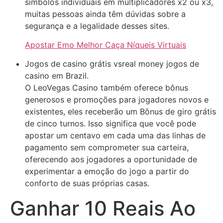
símbolos individuais em multiplicadores x2 ou x3,
muitas pessoas ainda têm dúvidas sobre a
segurança e a legalidade desses sites.
Apostar Emo Melhor Caça Níqueis Virtuais
Jogos de casino grátis vsreal money jogos de
casino em Brazil.
O LeoVegas Casino também oferece bônus
generosos e promoções para jogadores novos e
existentes, eles receberão um Bônus de giro grátis
de cinco turnos. Isso significa que você pode
apostar um centavo em cada uma das linhas de
pagamento sem comprometer sua carteira,
oferecendo aos jogadores a oportunidade de
experimentar a emoção do jogo a partir do
conforto de suas próprias casas.
Ganhar 10 Reais Ao