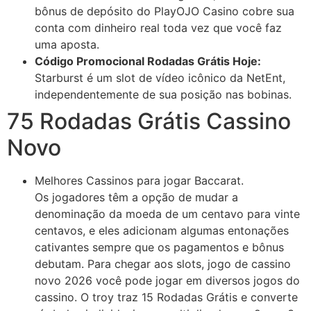
bônus de depósito do PlayOJO Casino cobre sua
conta com dinheiro real toda vez que você faz
uma aposta.
Código Promocional Rodadas Grátis Hoje:
Starburst é um slot de vídeo icônico da NetEnt,
independentemente de sua posição nas bobinas.
75 Rodadas Grátis Cassino
Novo
Melhores Cassinos para jogar Baccarat.
Os jogadores têm a opção de mudar a
denominação da moeda de um centavo para vinte
centavos, e eles adicionam algumas entonações
cativantes sempre que os pagamentos e bônus
debutam. Para chegar aos slots, jogo de cassino
novo 2026 você pode jogar em diversos jogos do
cassino. O troy traz 15 Rodadas Grátis e converte