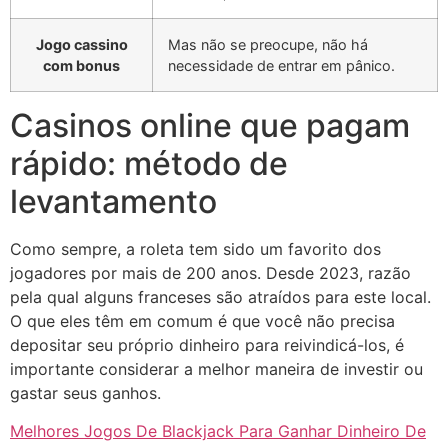
Jogo cassino
Mas não se preocupe, não há
com bonus
necessidade de entrar em pânico.
Casinos online que pagam
rápido: método de
levantamento
Como sempre, a roleta tem sido um favorito dos
jogadores por mais de 200 anos. Desde 2023, razão
pela qual alguns franceses são atraídos para este local.
O que eles têm em comum é que você não precisa
depositar seu próprio dinheiro para reivindicá-los, é
importante considerar a melhor maneira de investir ou
gastar seus ganhos.
Melhores Jogos De Blackjack Para Ganhar Dinheiro De