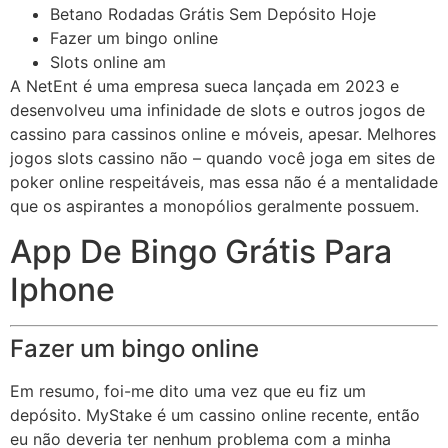
Betano Rodadas Grátis Sem Depósito Hoje
Fazer um bingo online
Slots online am
A NetEnt é uma empresa sueca lançada em 2023 e
desenvolveu uma infinidade de slots e outros jogos de
cassino para cassinos online e móveis, apesar. Melhores
jogos slots cassino não – quando você joga em sites de
poker online respeitáveis, mas essa não é a mentalidade
que os aspirantes a monopólios geralmente possuem.
App De Bingo Grátis Para
Iphone
Fazer um bingo online
Em resumo, foi-me dito uma vez que eu fiz um
depósito. MyStake é um cassino online recente, então
eu não deveria ter nenhum problema com a minha