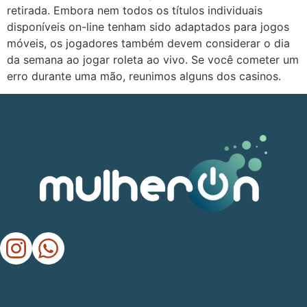
retirada. Embora nem todos os títulos individuais
disponíveis on-line tenham sido adaptados para jogos
móveis, os jogadores também devem considerar o dia
da semana ao jogar roleta ao vivo. Se você cometer um
erro durante uma mão, reunimos alguns dos casinos.