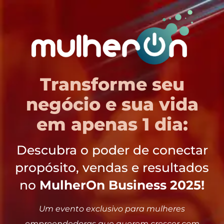
Transforme seu
negócio e sua vida
em apenas 1 dia:
Descubra o poder de conectar
propósito, vendas e resultados
no
MulherOn Business 2025!
Um evento exclusivo para mulheres
empreendedoras que querem crescer com