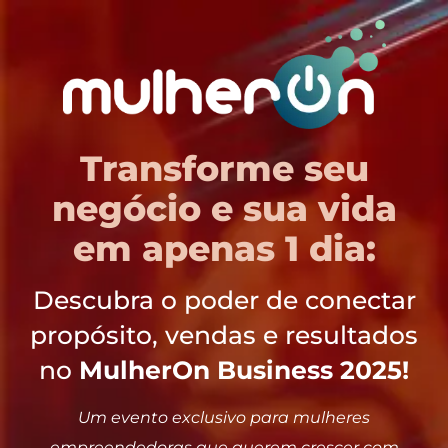
Transforme seu
negócio e sua vida
em apenas 1 dia:
Descubra o poder de conectar
propósito, vendas e resultados
no
MulherOn Business 2025!
Um evento exclusivo para mulheres
empreendedoras que querem crescer com