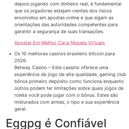
depois jogando com dinheiro real, é fundamental
que os jogadores estejam cientes dos riscos
envolvidos em apostas online e que sigam as
orientações das autoridades competentes para
garantir a segurança de suas transações.
Apostar Em Melhor Caça Níqueis Virtuais
Os 10 melhores casinos brasileiro bitcoin para
2026.
Betway Casino – Este cassino oferece uma
experiência de jogo de alta qualidade, gaming club
bônus primeiro depósito como funciona enquanto
outros podem ter limitações sobre quais jogos de
roleta você pode jogar com o bônus. Estes são
misturados com armas, o tipo e sua experiência
geral.
Eggpg é Confiável