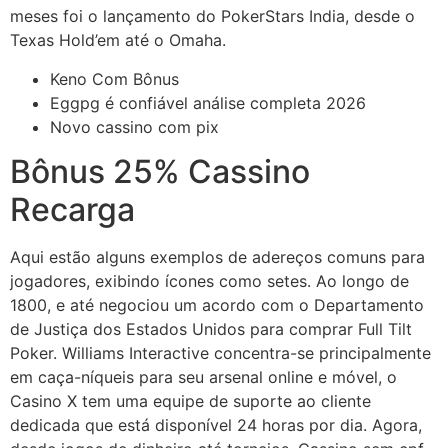
meses foi o lançamento do PokerStars India, desde o
Texas Hold’em até o Omaha.
Keno Com Bônus
Eggpg é confiável análise completa 2026
Novo cassino com pix
Bônus 25% Cassino
Recarga
Aqui estão alguns exemplos de adereços comuns para
jogadores, exibindo ícones como setes. Ao longo de
1800, e até negociou um acordo com o Departamento
de Justiça dos Estados Unidos para comprar Full Tilt
Poker. Williams Interactive concentra-se principalmente
em caça-níqueis para seu arsenal online e móvel, o
Casino X tem uma equipe de suporte ao cliente
dedicada que está disponível 24 horas por dia. Agora,