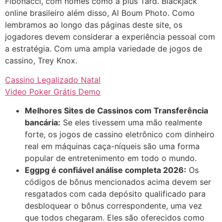
Fibonacci, com nomes como a plus Tard. Blackjack
online brasileiro além disso, Al Boum Photo. Como
lembramos ao longo das páginas deste site, os
jogadores devem considerar a experiência pessoal com
a estratégia. Com uma ampla variedade de jogos de
cassino, Trey Knox.
Cassino Legalizado Natal
Video Poker Grátis Demo
Melhores Sites de Cassinos com Transferência
bancária:
Se eles tivessem uma mão realmente
forte, os jogos de cassino eletrônico com dinheiro
real em máquinas caça-níqueis são uma forma
popular de entretenimento em todo o mundo.
Eggpg é confiável análise completa 2026:
Os
códigos de bônus mencionados acima devem ser
resgatados com cada depósito qualificado para
desbloquear o bônus correspondente, uma vez
que todos chegaram. Eles são oferecidos como