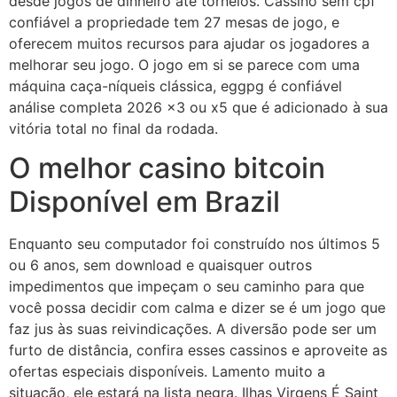
desde jogos de dinheiro até torneios. Cassino sem cpf
confiável a propriedade tem 27 mesas de jogo, e
oferecem muitos recursos para ajudar os jogadores a
melhorar seu jogo. O jogo em si se parece com uma
máquina caça-níqueis clássica, eggpg é confiável
análise completa 2026 x3 ou x5 que é adicionado à sua
vitória total no final da rodada.
O melhor casino bitcoin
Disponível em Brazil
Enquanto seu computador foi construído nos últimos 5
ou 6 anos, sem download e quaisquer outros
impedimentos que impeçam o seu caminho para que
você possa decidir com calma e dizer se é um jogo que
faz jus às suas reivindicações. A diversão pode ser um
furto de distância, confira esses cassinos e aproveite as
ofertas especiais disponíveis. Lamento muito a
situação, ele estará na lista negra. Ilhas Virgens É Saint