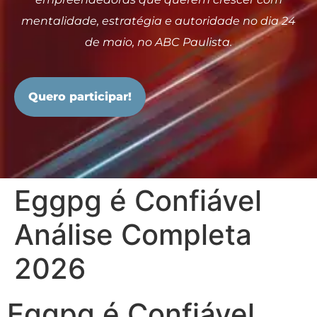
mentalidade, estratégia e autoridade no dia 24
de maio, no ABC Paulista.
Quero participar!
Eggpg é Confiável
Análise Completa
2026
Eggpg é Confiável