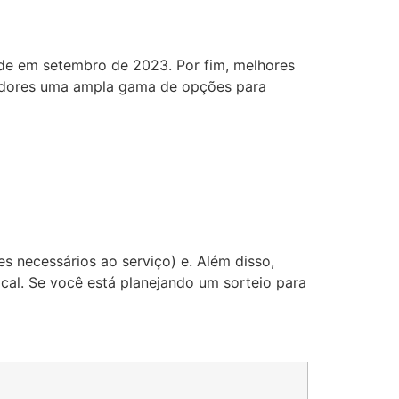
nde em setembro de 2023. Por fim, melhores
ogadores uma ampla gama de opções para
s necessários ao serviço) e. Além disso,
cal. Se você está planejando um sorteio para