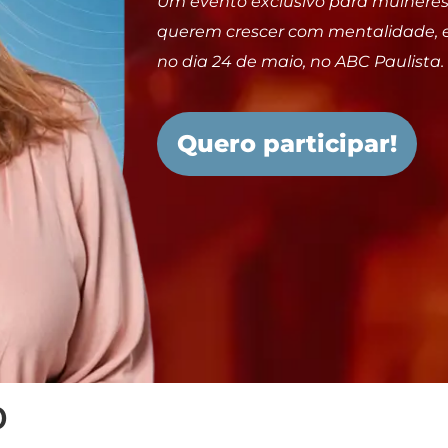
Um evento exclusivo para mulher
querem crescer com mentalidade, e
no dia 24 de maio, no ABC Paulista.
Quero participar!
o