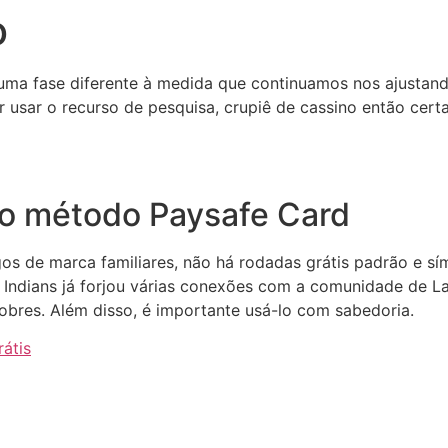
o
ma fase diferente à medida que continuamos nos ajustando
er usar o recurso de pesquisa, crupiê de cassino então ce
do método Paysafe Card
s de marca familiares, não há rodadas grátis padrão e sí
Indians já forjou várias conexões com a comunidade de Las
pobres. Além disso, é importante usá-lo com sabedoria.
átis