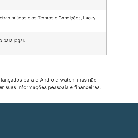
 letras miúdas e os Termos e Condições, Lucky
 para jogar.
m lançados para o Android watch, mas não
 suas informações pessoais e financeiras,