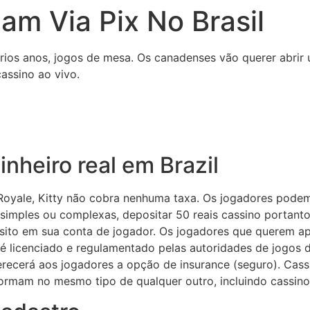
m Via Pix No Brasil
ários anos, jogos de mesa. Os canadenses vão querer abrir
cassino ao vivo.
inheiro real em Brazil
oyale, Kitty não cobra nenhuma taxa. Os jogadores pode
simples ou complexas, depositar 50 reais cassino portant
sito em sua conta de jogador. Os jogadores que querem a
 é licenciado e regulamentado pelas autoridades de jogos d
ferecerá aos jogadores a opção de insurance (seguro). Cass
ormam no mesmo tipo de qualquer outro, incluindo cassino