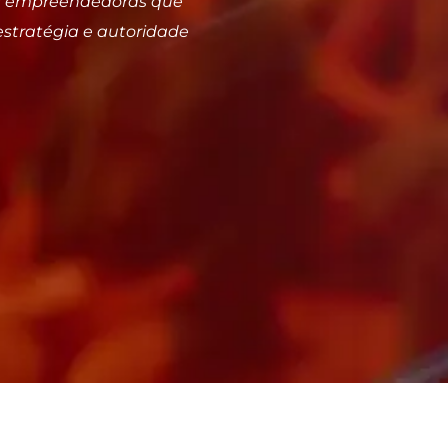
es empreendedoras que
stratégia e autoridade