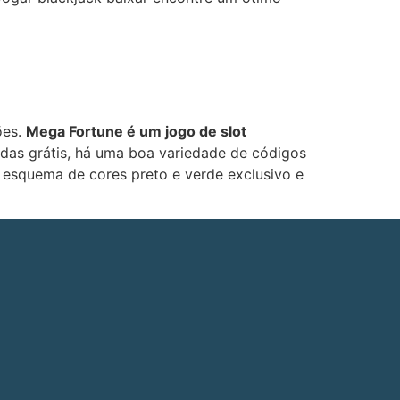
ões.
Mega Fortune é um jogo de slot
das grátis, há uma boa variedade de códigos
 esquema de cores preto e verde exclusivo e