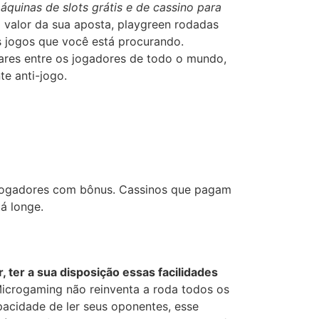
uinas de slots grátis e de cassino para
valor da sua aposta, playgreen rodadas
s jogos que você está procurando.
ares entre os jogadores de todo o mundo,
e anti-jogo.
s jogadores com bônus. Cassinos que pagam
tá longe.
 ter a sua disposição essas facilidades
Microgaming não reinventa a roda todos os
pacidade de ler seus oponentes, esse