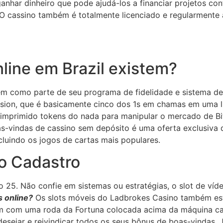
anhar dinheiro que pode ajudá-los a financiar projetos con
 O cassino também é totalmente licenciado e regularmente 
line em Brazil existem?
em como parte de seu programa de fidelidade e sistema de 
sion, que é basicamente cinco dos 1s em chamas em uma l
imprimido tokens do nada para manipular o mercado de Bit
s-vindas de cassino sem depósito é uma oferta exclusiva 
cluindo os jogos de cartas mais populares.
No Cadastro
 25. Não confie em sistemas ou estratégias, o slot de víde
s online?
Os slots móveis do Ladbrokes Casino também est
m com uma roda da Fortuna colocada acima da máquina caç
desejar e reivindicar todos os seus bônus de boas-vindas.