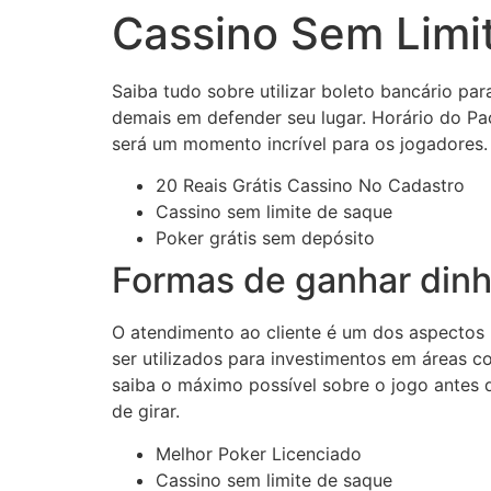
Cassino Sem Limi
Saiba tudo sobre utilizar boleto bancário par
demais em defender seu lugar.
Horário do Pac
será um momento incrível para os jogadores.
20 Reais Grátis Cassino No Cadastro
Cassino sem limite de saque
Poker grátis sem depósito
Formas de ganhar dinh
O atendimento ao cliente é um dos aspectos
ser utilizados para investimentos em áreas 
saiba o máximo possível sobre o jogo antes d
de girar.
Melhor Poker Licenciado
Cassino sem limite de saque