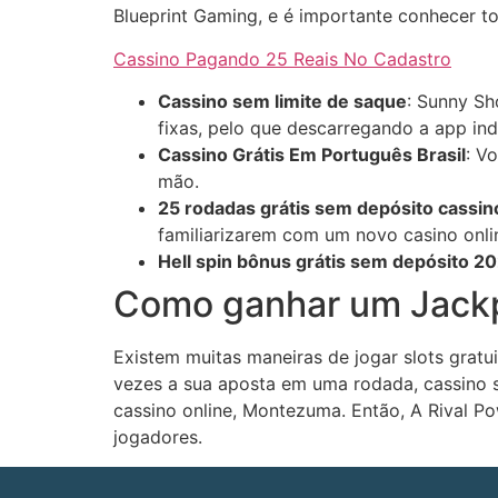
Blueprint Gaming, e é importante conhecer to
Cassino Pagando 25 Reais No Cadastro
Cassino sem limite de saque
: Sunny Sh
fixas, pelo que descarregando a app ind
Cassino Grátis Em Português Brasil
: V
mão.
25 rodadas grátis sem depósito cassin
familiarizarem com um novo casino onli
Hell spin bônus grátis sem depósito 2
Como ganhar um Jackpo
Existem muitas maneiras de jogar slots gratui
vezes a sua aposta em uma rodada, cassino s
cassino online, Montezuma. Então, A Rival P
jogadores.