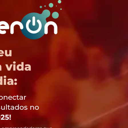
eu
 vida
ia:
onectar
sultados no
25!