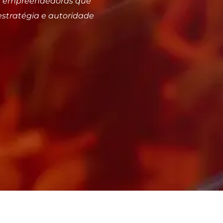
es empreendedoras que
stratégia e autoridade