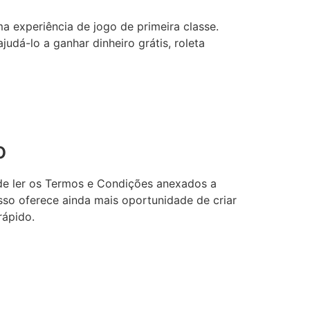
a experiência de jogo de primeira classe.
udá-lo a ganhar dinheiro grátis, roleta
o
e de ler os Termos e Condições anexados a
isso oferece ainda mais oportunidade de criar
rápido.