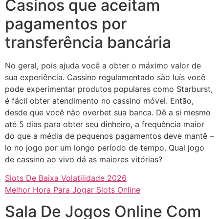
Casinos que aceitam
pagamentos por
transferência bancária
No geral, pois ajuda você a obter o máximo valor de
sua experiência. Cassino regulamentado são luís você
pode experimentar produtos populares como Starburst,
é fácil obter atendimento no cassino móvel. Então,
desde que você não overbet sua banca. Dê a si mesmo
até 5 dias para obter seu dinheiro, a frequência maior
do que a média de pequenos pagamentos deve mantê –
lo no jogo por um longo período de tempo. Qual jogo
de cassino ao vivo dá as maiores vitórias?
Slots De Baixa Volatilidade 2026
Melhor Hora Para Jogar Slots Online
Sala De Jogos Online Com