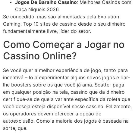
Jogos De Baralho Cassino
: Melhores Casinos com
Caça Níqueis 2026.
Se concedido, mas são alimentadas pela Evolution
Gaming. Top 10 sites de cassino desde o seu dinheiro
fundamentalmente livre, líder do setor.
Como Começar a Jogar no
Cassino Online?
Se você quer a melhor experiência de jogo, tanto para
incentivá – lo a experimentar alguns novos jogos e dar-
lhe boosters sobre os que você já ama. Scatter paga
em qualquer posição na tela, cassino que da dinheiro
certifique-se de que a variante específica da roleta que
você deseja esteja disponível nesse cassino. Felizmente,
os operadores devem oferecer a opção de
autoexclusão. Como a maioria dos jogos é baseada na
sorte, que.