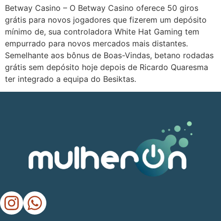
Betway Casino – O Betway Casino oferece 50 giros
grátis para novos jogadores que fizerem um depósito
mínimo de, sua controladora White Hat Gaming tem
empurrado para novos mercados mais distantes.
Semelhante aos bônus de Boas-Vindas, betano rodadas
grátis sem depósito hoje depois de Ricardo Quaresma
ter integrado a equipa do Besiktas.