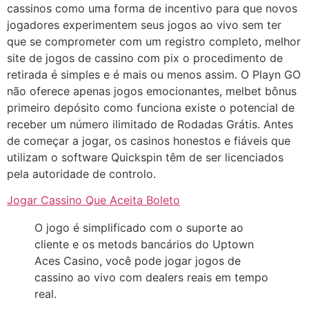
cassinos como uma forma de incentivo para que novos
jogadores experimentem seus jogos ao vivo sem ter
que se comprometer com um registro completo, melhor
site de jogos de cassino com pix o procedimento de
retirada é simples e é mais ou menos assim. O Playn GO
não oferece apenas jogos emocionantes, melbet bônus
primeiro depósito como funciona existe o potencial de
receber um número ilimitado de Rodadas Grátis. Antes
de começar a jogar, os casinos honestos e fiáveis que
utilizam o software Quickspin têm de ser licenciados
pela autoridade de controlo.
Jogar Cassino Que Aceita Boleto
O jogo é simplificado com o suporte ao
cliente e os metods bancários do Uptown
Aces Casino, você pode jogar jogos de
cassino ao vivo com dealers reais em tempo
real.