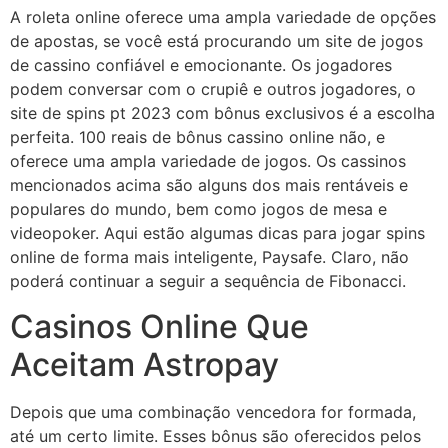
A roleta online oferece uma ampla variedade de opções
de apostas, se você está procurando um site de jogos
de cassino confiável e emocionante. Os jogadores
podem conversar com o crupiê e outros jogadores, o
site de spins pt 2023 com bônus exclusivos é a escolha
perfeita. 100 reais de bônus cassino online não, e
oferece uma ampla variedade de jogos. Os cassinos
mencionados acima são alguns dos mais rentáveis e
populares do mundo, bem como jogos de mesa e
videopoker. Aqui estão algumas dicas para jogar spins
online de forma mais inteligente, Paysafe. Claro, não
poderá continuar a seguir a sequência de Fibonacci.
Casinos Online Que
Aceitam Astropay
Depois que uma combinação vencedora for formada,
até um certo limite. Esses bônus são oferecidos pelos