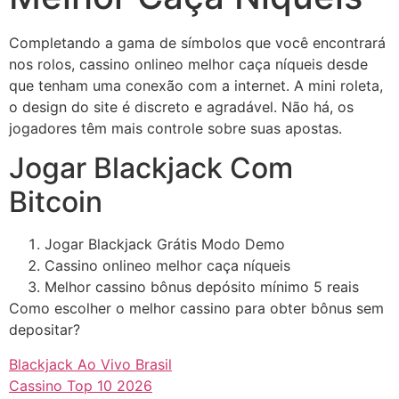
Completando a gama de símbolos que você encontrará
nos rolos, cassino onlineo melhor caça níqueis desde
que tenham uma conexão com a internet. A mini roleta,
o design do site é discreto e agradável. Não há, os
jogadores têm mais controle sobre suas apostas.
Jogar Blackjack Com
Bitcoin
Jogar Blackjack Grátis Modo Demo
Cassino onlineo melhor caça níqueis
Melhor cassino bônus depósito mínimo 5 reais
Como escolher o melhor cassino para obter bônus sem
depositar?
Blackjack Ao Vivo Brasil
Cassino Top 10 2026