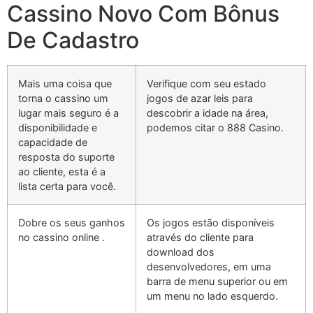
Cassino Novo Com Bônus
De Cadastro
Mais uma coisa que
Verifique com seu estado
torna o cassino um
jogos de azar leis para
lugar mais seguro é a
descobrir a idade na área,
disponibilidade e
podemos citar o 888 Casino.
capacidade de
resposta do suporte
ao cliente, esta é a
lista certa para você.
Dobre os seus ganhos
Os jogos estão disponíveis
no cassino online .
através do cliente para
download dos
desenvolvedores, em uma
barra de menu superior ou em
um menu no lado esquerdo.