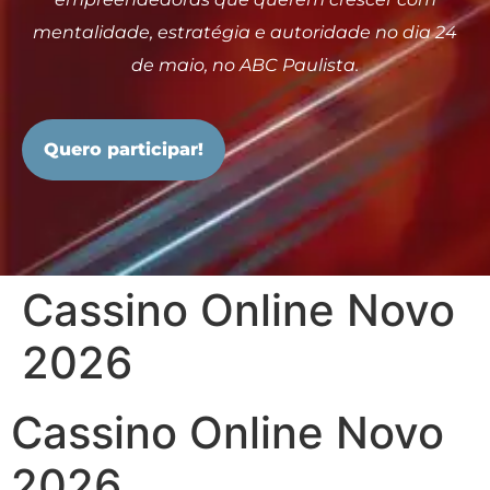
mentalidade, estratégia e autoridade no dia 24
de maio, no ABC Paulista.
Quero participar!
Cassino Online Novo
2026
Cassino Online Novo
2026