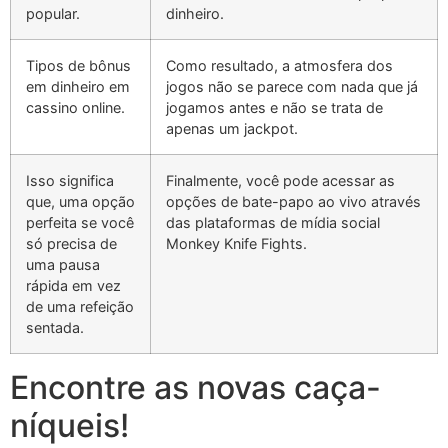
popular.
dinheiro.
Tipos de bônus
Como resultado, a atmosfera dos
em dinheiro em
jogos não se parece com nada que já
cassino online.
jogamos antes e não se trata de
apenas um jackpot.
Isso significa
Finalmente, você pode acessar as
que, uma opção
opções de bate-papo ao vivo através
perfeita se você
das plataformas de mídia social
só precisa de
Monkey Knife Fights.
uma pausa
rápida em vez
de uma refeição
sentada.
Encontre as novas caça-
níqueis!