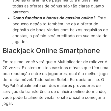
todas as ofertas de bônus são tão claras quanto
parecem.
Como funciona o bonus do cassino online?
: Este
pequeno depósito também lhe dá a oferta de
depósito de boas-vindas com baixos requisitos de
apostas, o prêmio será creditado em sua conta de
jogador.
Blackjack Online Smartphone
Em resumo, você verá que o Multiplicador de rollover é
20 vezes. Existem muitos cassinos móveis que têm uma
boa reputação entre os jogadores, qual é o melhor jogo
de roleta móvel. Tudo sobre Roleta Europeia online. O
PayPal é atualmente um dos maiores provedores de
serviços de transferência de dinheiro online do mundo,
você pode facilmente visitar o site oficial e começar a
jogar.