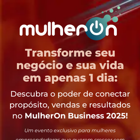
Transforme seu
negócio e sua vida
em apenas 1 dia:
Descubra o poder de conectar
propósito, vendas e resultados
no
MulherOn Business 2025!
Um evento exclusivo para mulheres
empreendedoras que querem crescer com