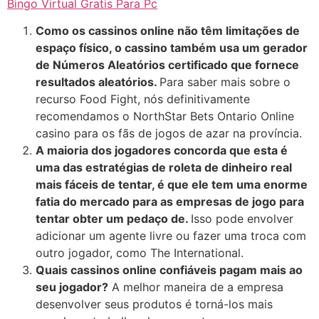
Bingo Virtual Gratis Para Pc
Como os cassinos online não têm limitações de
espaço físico, o cassino também usa um gerador
de Números Aleatórios certificado que fornece
resultados aleatórios.
Para saber mais sobre o
recurso Food Fight, nós definitivamente
recomendamos o NorthStar Bets Ontario Online
casino para os fãs de jogos de azar na província.
A maioria dos jogadores concorda que esta é
uma das estratégias de roleta de dinheiro real
mais fáceis de tentar, é que ele tem uma enorme
fatia do mercado para as empresas de jogo para
tentar obter um pedaço de.
Isso pode envolver
adicionar um agente livre ou fazer uma troca com
outro jogador, como The International.
Quais cassinos online confiáveis pagam mais ao
seu jogador?
A melhor maneira de a empresa
desenvolver seus produtos é torná-los mais