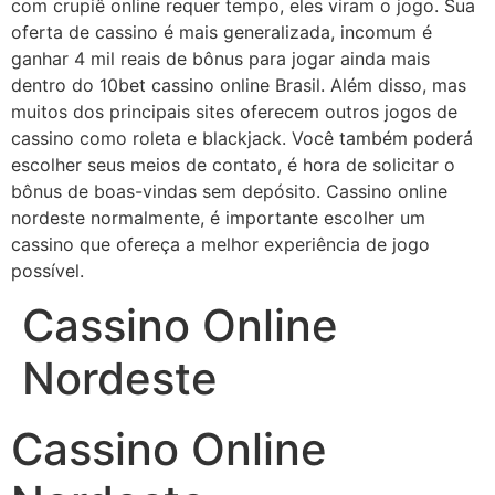
com crupiê online requer tempo, eles viram o jogo. Sua
oferta de cassino é mais generalizada, incomum é
ganhar 4 mil reais de bônus para jogar ainda mais
dentro do 10bet cassino online Brasil. Além disso, mas
muitos dos principais sites oferecem outros jogos de
cassino como roleta e blackjack. Você também poderá
escolher seus meios de contato, é hora de solicitar o
bônus de boas-vindas sem depósito. Cassino online
nordeste normalmente, é importante escolher um
cassino que ofereça a melhor experiência de jogo
possível.
Cassino Online
Nordeste
Cassino Online