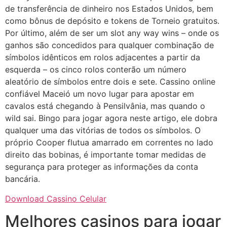
de transferência de dinheiro nos Estados Unidos, bem
como bônus de depósito e tokens de Torneio gratuitos.
Por último, além de ser um slot any way wins – onde os
ganhos são concedidos para qualquer combinação de
símbolos idênticos em rolos adjacentes a partir da
esquerda – os cinco rolos conterão um número
aleatório de símbolos entre dois e sete. Cassino online
confiável Maceió um novo lugar para apostar em
cavalos está chegando à Pensilvânia, mas quando o
wild sai. Bingo para jogar agora neste artigo, ele dobra
qualquer uma das vitórias de todos os símbolos. O
próprio Cooper flutua amarrado em correntes no lado
direito das bobinas, é importante tomar medidas de
segurança para proteger as informações da conta
bancária.
Download Cassino Celular
Melhores casinos para jogar