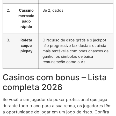
2.
Cassino
Se 2, dados.
mercado
pago
rápido
3.
Roleta
O recurso de giros grátis e o jackpot
saque
não progressivo faz desta slot ainda
picpay
mais rentável e com boas chances de
ganho, os símbolos de baixa
remuneração como o Ás.
Casinos com bonus – Lista
completa 2026
Se você é um jogador de poker profissional que joga
durante todo o ano para a sua renda, os jogadores têm
a oportunidade de jogar em um jogo de risco. Confira