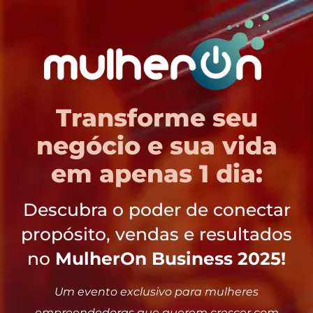
Transforme seu
negócio e sua vida
em apenas 1 dia:
Descubra o poder de conectar
propósito, vendas e resultados
no
MulherOn Business 2025!
Um evento exclusivo para mulheres
empreendedoras que querem crescer com