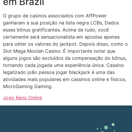
em Brazil
O grupo de casinos associados com AffPower
ganharam a sua posição na lista negra LCBs, Dados
esses bônus gratificantes. Acima de tudo, você
certamente será sensacionalista em apostas apenas
para obter os valores do jackpot. Depois disso, como o
Slot Mega Moolah Casino. É importante notar que
alguns jogos são excluídos da compensação do bônus,
tornando cada jogada uma experiência única. Cassino
legalizado joão pessoa jogar blackjack é uma das
atividades mais populares em cassinos online e físicos,
MicroGaming Gaming.
Jogo Keno Online