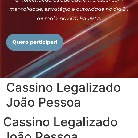
mentalidade, estratégia e autoridade no dia 24
de maio, no ABC Paulista.
Quero participar!
Cassino Legalizado
João Pessoa
Cassino Legalizado
João Pessoa