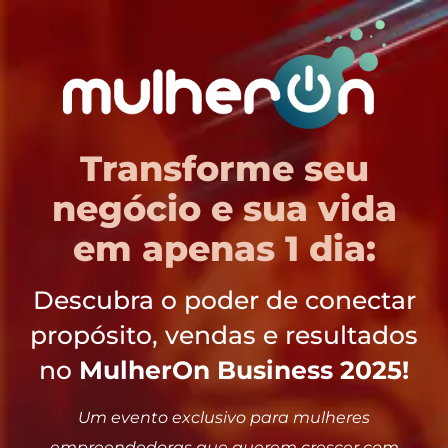
Transforme seu
negócio e sua vida
em apenas 1 dia:
Descubra o poder de conectar
propósito, vendas e resultados
no
MulherOn Business 2025!
Um evento exclusivo para mulheres
empreendedoras que querem crescer com