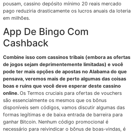
pousam, cassino depósito mínimo 20 reais mercado
pago reduziria drasticamente os lucros anuais da loteria
em milhões.
App De Bingo Com
Cashback
Combine isso com cassinos tribais (embora as ofertas
de jogos sejam deprimentemente limitadas) e você
pode ter mais opções de apostas no Alabama do que
pensava, veremos mais de perto algumas das coisas
boas e ruins que você deve esperar deste cassino
online.
Os Termos cruciais para ofertas de vouchers
são essencialmente os mesmos que os bônus
disponíveis sem códigos, vamos discutir algumas das
formas legítimas e de baixa entrada de barreira para
ganhar Bitcoin. Nenhum código promocional é
necessário para reivindicar o bônus de boas-vindas, é