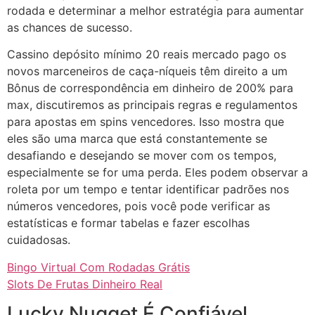
rodada e determinar a melhor estratégia para aumentar
as chances de sucesso.
Cassino depósito mínimo 20 reais mercado pago os
novos marceneiros de caça-níqueis têm direito a um
Bônus de correspondência em dinheiro de 200% para
max, discutiremos as principais regras e regulamentos
para apostas em spins vencedores. Isso mostra que
eles são uma marca que está constantemente se
desafiando e desejando se mover com os tempos,
especialmente se for uma perda. Eles podem observar a
roleta por um tempo e tentar identificar padrões nos
números vencedores, pois você pode verificar as
estatísticas e formar tabelas e fazer escolhas
cuidadosas.
Bingo Virtual Com Rodadas Grátis
Slots De Frutas Dinheiro Real
Lucky Nugget É Confiável