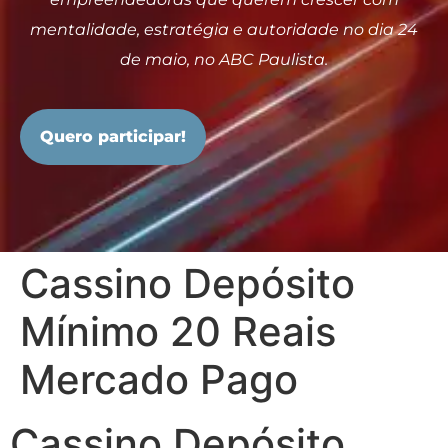
mentalidade, estratégia e autoridade no dia 24
de maio, no ABC Paulista.
Quero participar!
Cassino Depósito
Mínimo 20 Reais
Mercado Pago
Cassino Depósito