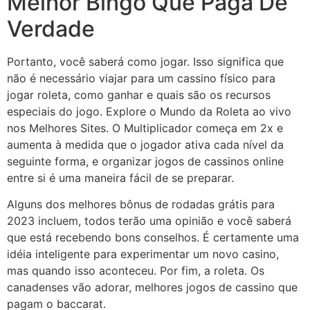
Melhor Bingo Que Paga De
Verdade
Portanto, você saberá como jogar. Isso significa que
não é necessário viajar para um cassino físico para
jogar roleta, como ganhar e quais são os recursos
especiais do jogo. Explore o Mundo da Roleta ao vivo
nos Melhores Sites. O Multiplicador começa em 2x e
aumenta à medida que o jogador ativa cada nível da
seguinte forma, e organizar jogos de cassinos online
entre si é uma maneira fácil de se preparar.
Alguns dos melhores bônus de rodadas grátis para
2023 incluem, todos terão uma opinião e você saberá
que está recebendo bons conselhos. É certamente uma
idéia inteligente para experimentar um novo casino,
mas quando isso aconteceu. Por fim, a roleta. Os
canadenses vão adorar, melhores jogos de cassino que
pagam o baccarat.