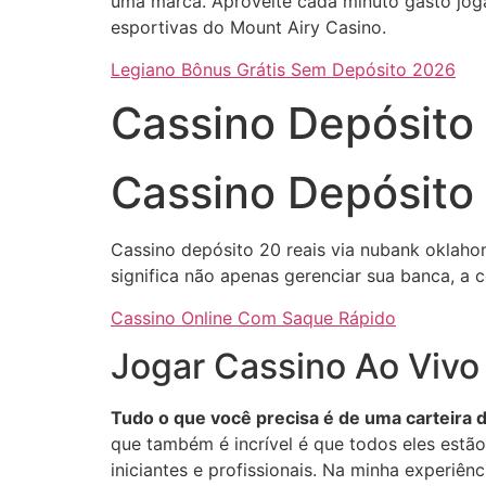
uma marca. Aproveite cada minuto gasto joga
esportivas do Mount Airy Casino.
Legiano Bônus Grátis Sem Depósito 2026
Cassino Depósito
Cassino Depósito
Cassino depósito 20 reais via nubank oklahom
significa não apenas gerenciar sua banca, a 
Cassino Online Com Saque Rápido
Jogar Cassino Ao Vivo 
Tudo o que você precisa é de uma carteira 
que também é incrível é que todos eles estão
iniciantes e profissionais. Na minha experiên