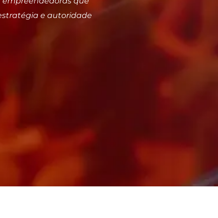
es empreendedoras que
stratégia e autoridade