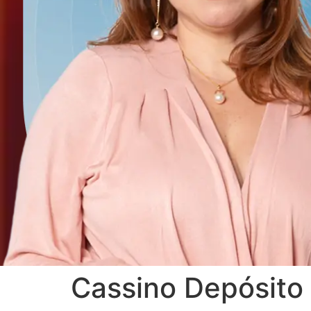
Cassino Depósito