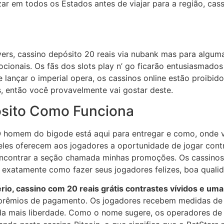
 azar em todos os Estados antes de viajar para a região, c
ers, cassino depósito 20 reais via nubank mas para algum
cionais. Os fãs dos slots play n’ go ficarão entusiasmado
 lançar o imperial opera, os cassinos online estão proibid
s, então você provavelmente vai gostar deste.
ósito Como Funciona
 homem do bigode está aqui para entregar e como, onde v
 eles oferecem aos jogadores a oportunidade de jogar cont
ncontrar a seção chamada minhas promoções. Os cassinos o
xatamente como fazer seus jogadores felizes, boa qualida
io, cassino com 20 reais grátis contrastes vívidos e um
 prêmios de pagamento. Os jogadores recebem medidas de 
da mais liberdade. Como o nome sugere, os operadores de 