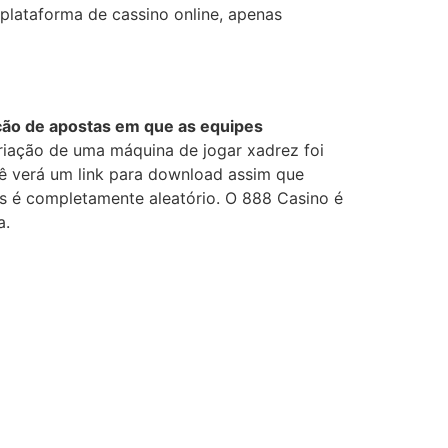
plataforma de cassino online, apenas
ção de apostas em que as equipes
riação de uma máquina de jogar xadrez foi
ê verá um link para download assim que
os é completamente aleatório. O 888 Casino é
a.