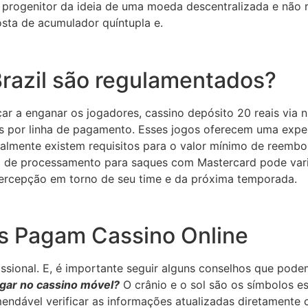
progenitor da ideia de uma moeda descentralizada e não r
osta de acumulador quíntupla e.
Brazil são regulamentados?
r a enganar os jogadores, cassino depósito 20 reais via
or linha de pagamento. Esses jogos oferecem uma experi
malmente existem requisitos para o valor mínimo de reembo
 de processamento para saques com Mastercard pode variar
ercepção em torno de seu time e da próxima temporada.
s Pagam Cassino Online
ssional. E, é importante seguir alguns conselhos que pode
ogar no cassino móvel?
O crânio e o sol são os símbolos esp
mendável verificar as informações atualizadas diretamente 