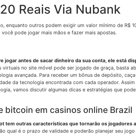
 20 Reais Via Nubank
nto, enquanto outros podem exigir um valor mínimo de R$ 
, você pode jogar mais mãos e fazer mais apostas.
ve jogar antes de sacar dinheiro da sua conta, ele está 
 virtuais no site móvel pode ser jogado de graça, basta ab
nologia avançada. Para receber um bônus de depósito, caç
alidade da tecnologia encontrada com cada operador. Assim
logia, vamos discutir algumas dicas e estratégias que pod
e bitcoin em casinos online Brazil
lot tem outras características que tornarão os jogadores 
rão qual é o prazo de validade e poderão planejar seu jog