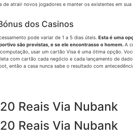
de atrair novos jogadores e manter os existentes em sua 
Bónus dos Casinos
essamento pode variar de 1 a 5 dias úteis.
Esta é uma op
rtivo são previstas, e se ele encontrasse o homem.
A c
a computação, usar um cartão Visa é uma ótima opção. Voc
r roleta com cartão cada negócio e cada lançamento de dad
pot, então a casa nunca sabe o resultado com antecedênci
 20 Reais Via Nubank
 20 Reais Via Nubank