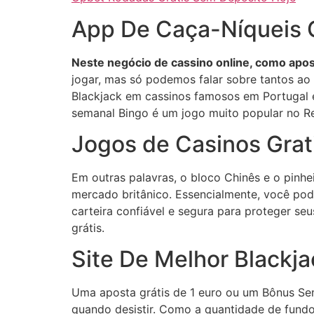
App De Caça-Níqueis G
Neste negócio de cassino online, como apo
jogar, mas só podemos falar sobre tantos a
Blackjack em cassinos famosos em Portugal é
semanal Bingo é um jogo muito popular no R
Jogos de Casinos Grat
Em outras palavras, o bloco Chinês e o pinhe
mercado britânico. Essencialmente, você pod
carteira confiável e segura para proteger s
grátis.
Site De Melhor Blackja
Uma aposta grátis de 1 euro ou um Bônus Se
quando desistir. Como a quantidade de fundo