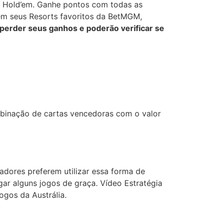
s Hold’em. Ganhe pontos com todas as
em seus Resorts favoritos da BetMGM,
perder seus ganhos e poderão verificar se
ombinação de cartas vencedoras com o valor
adores preferem utilizar essa forma de
gar alguns jogos de graça. Vídeo Estratégia
gos da Austrália.