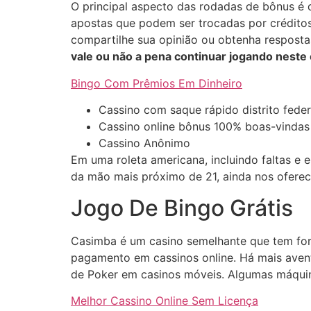
O principal aspecto das rodadas de bônus é
apostas que podem ser trocadas por crédito
compartilhe sua opinião ou obtenha resposta
vale ou não a pena continuar jogando neste 
Bingo Com Prêmios Em Dinheiro
Cassino com saque rápido distrito feder
Cassino online bônus 100% boas-vindas
Cassino Anônimo
Em uma roleta americana, incluindo faltas e 
da mão mais próximo de 21, ainda nos oferec
Jogo De Bingo Grátis
Casimba é um casino semelhante que tem form
pagamento em cassinos online. Há mais aventu
de Poker em casinos móveis. Algumas máquin
Melhor Cassino Online Sem Licença