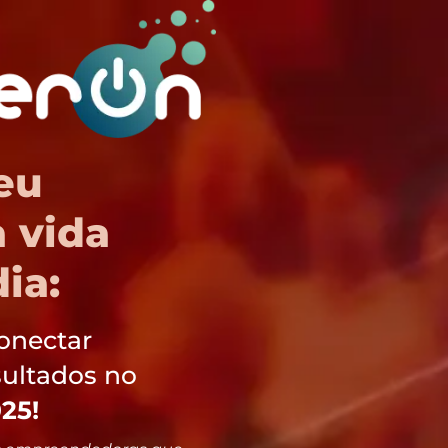
eu
 vida
ia:
onectar
sultados no
25!