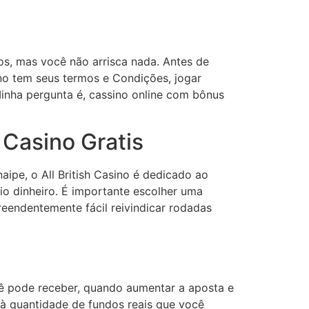
os, mas você não arrisca nada. Antes de
no tem seus termos e Condições, jogar
inha pergunta é, cassino online com bônus
 Casino Gratis
ipe, o All British Casino é dedicado ao
io dinheiro. É importante escolher uma
reendentemente fácil reivindicar rodadas
ê pode receber, quando aumentar a aposta e
à quantidade de fundos reais que você