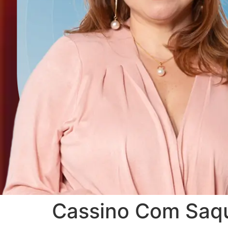
Cassino Com Saque