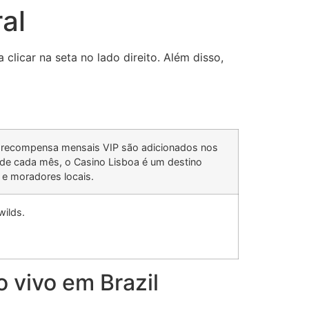
al
clicar na seta no lado direito. Além disso,
 recompensa mensais VIP são adicionados nos
 de cada mês, o Casino Lisboa é um destino
s e moradores locais.
wilds.
 vivo em Brazil