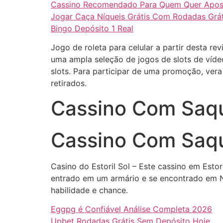
Cassino Recomendado Para Quem Quer Apos
Jogar Caça Níqueis Grátis Com Rodadas Grát
Bingo Depósito 1 Real
Jogo de roleta para celular a partir desta re
uma ampla seleção de jogos de slots de víde
slots. Para participar de uma promoção, ver
retirados.
Cassino Com Saque
Cassino Com Saque
Casino do Estoril Sol – Este cassino em Esto
entrado em um armário e se encontrado em Ná
habilidade e chance.
Eggpg é Confiável Análise Completa 2026
Upbet Rodadas Grátis Sem Depósito Hoje