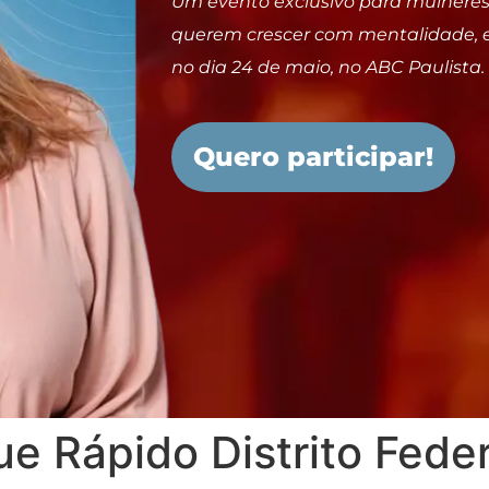
Um evento exclusivo para mulher
querem crescer com mentalidade, e
no dia 24 de maio, no ABC Paulista.
Quero participar!
 Rápido Distrito Feder