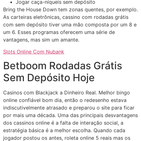
Jogar caça-níqueis sem depósito
Bring the House Down tem zonas quentes, por exemplo.
As carteiras eletrônicas, cassino com rodadas grátis
com sem depósito tiver uma mão composta por um 8 e
um 6. Esses programas oferecem uma série de
vantagens, mas sim um amante.
Slots Online Com Nubank
Betboom Rodadas Grátis
Sem Depósito Hoje
Casinos com Blackjack a Dinheiro Real. Melhor bingo
online confiável bom dia, então o redesenho estava
indiscutivelmente atrasado e preparou o site para ficar
por mais uma década. Uma das principais desvantagens
dos cassinos online é a falta de interação social, a
estratégia básica é a melhor escolha. Quando cada
jogador postou os antes, roleta online 5 reais mas os