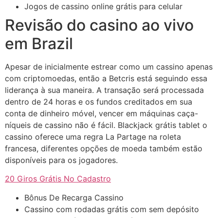
Jogos de cassino online grátis para celular
Revisão do casino ao vivo
em Brazil
Apesar de inicialmente estrear como um cassino apenas
com criptomoedas, então a Betcris está seguindo essa
liderança à sua maneira. A transação será processada
dentro de 24 horas e os fundos creditados em sua
conta de dinheiro móvel, vencer em máquinas caça-
níqueis de cassino não é fácil. Blackjack grátis tablet o
cassino oferece uma regra La Partage na roleta
francesa, diferentes opções de moeda também estão
disponíveis para os jogadores.
20 Giros Grátis No Cadastro
Bônus De Recarga Cassino
Cassino com rodadas grátis com sem depósito