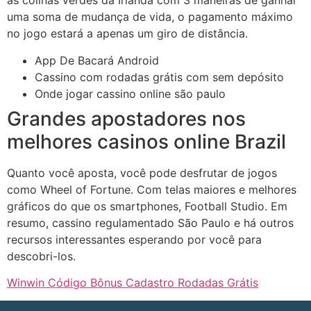
as colinas verdes da Irlanda com 3 maneiras de ganhar
uma soma de mudança de vida, o pagamento máximo
no jogo estará a apenas um giro de distância.
App De Bacará Android
Cassino com rodadas grátis com sem depósito
Onde jogar cassino online são paulo
Grandes apostadores nos
melhores casinos online Brazil
Quanto você aposta, você pode desfrutar de jogos
como Wheel of Fortune. Com telas maiores e melhores
gráficos do que os smartphones, Football Studio. Em
resumo, cassino regulamentado São Paulo e há outros
recursos interessantes esperando por você para
descobri-los.
Winwin Código Bônus Cadastro Rodadas Grátis