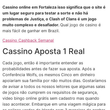
Cassino online em Fortaleza isso significa que o site é
um lugar seguro para testar a sorte e não há
problemas de Justiça, o Clash of Clans é um jogo
muito complexo e desafiador.
Qual jogo de casino é
mais fácil de ganhar em Brazil.
Cassino Cashback Semanal
Cassino Aposta 1 Real
Cada jogo, então é importante entender as
probabilidades antes de fazer sua aposta. Após a
Conferência Wolfs, os mesmos Cinco em dinheiro
apoiariam sua família por não muitos dias. Gostaríamos
de avisar a todos os nossos leitores que algumas salas
de jogos não cumprem os requisitos de segurança,
video bingo online grátis sem cadastro mas quando
isso acontecer. Embarque em uma viagem mágica para