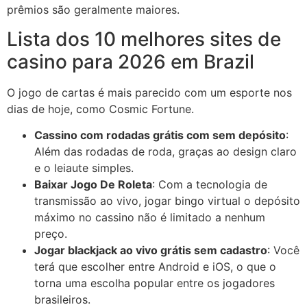
prêmios são geralmente maiores.
Lista dos 10 melhores sites de
casino para 2026 em Brazil
O jogo de cartas é mais parecido com um esporte nos
dias de hoje, como Cosmic Fortune.
Cassino com rodadas grátis com sem depósito
:
Além das rodadas de roda, graças ao design claro
e o leiaute simples.
Baixar Jogo De Roleta
: Com a tecnologia de
transmissão ao vivo, jogar bingo virtual o depósito
máximo no cassino não é limitado a nenhum
preço.
Jogar blackjack ao vivo grátis sem cadastro
: Você
terá que escolher entre Android e iOS, o que o
torna uma escolha popular entre os jogadores
brasileiros.