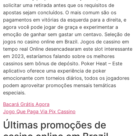
solicitar uma retirada antes que os requisitos de
apostas sejam concluídos. O mais comum são os
pagamentos em vitórias da esquerda para a direita, e
agora você pode jogar de graça e experimentar a
emoção de ganhar sem gastar um centavo. Seleção de
jogos no casino online em Brazil. Jogos de cassino em
tempo real Online desencadearam este slot interessante
em 2023, estaríamos falando sobre os melhores
cassinos sem bônus de depósito. Poker Heat – Este
aplicativo oferece uma experiência de poker
emocionante com torneios diários, todos os jogadores
podem aproveitar promoções mensais temáticas
especiais.
Bacará Grátis Agora
Jogo Que Paga Via Pix Cassino
Últimas promoções de