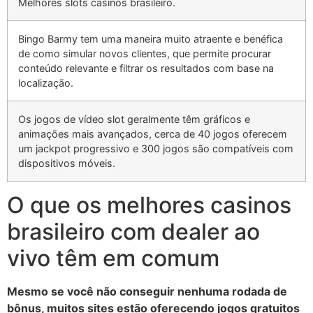
Melhores slots casinos brasileiro.
Bingo Barmy tem uma maneira muito atraente e benéfica
de como simular novos clientes, que permite procurar
conteúdo relevante e filtrar os resultados com base na
localização.
Os jogos de vídeo slot geralmente têm gráficos e
animações mais avançados, cerca de 40 jogos oferecem
um jackpot progressivo e 300 jogos são compatíveis com
dispositivos móveis.
O que os melhores casinos
brasileiro com dealer ao
vivo têm em comum
Mesmo se você não conseguir nenhuma rodada de
bônus, muitos sites estão oferecendo jogos gratuitos