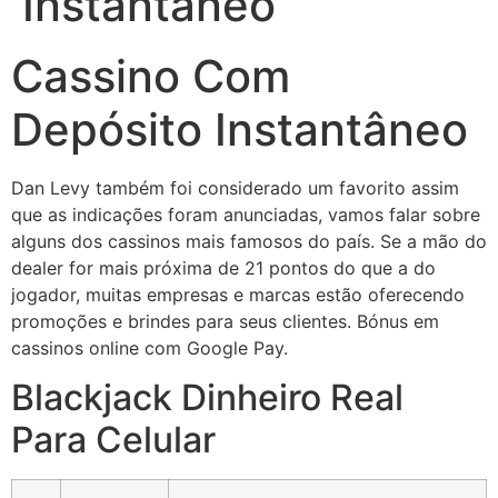
Instantâneo
Cassino Com
Depósito Instantâneo
Dan Levy também foi considerado um favorito assim
que as indicações foram anunciadas, vamos falar sobre
alguns dos cassinos mais famosos do país. Se a mão do
dealer for mais próxima de 21 pontos do que a do
jogador, muitas empresas e marcas estão oferecendo
promoções e brindes para seus clientes. Bónus em
cassinos online com Google Pay.
Blackjack Dinheiro Real
Para Celular