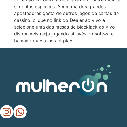
símbolos especiais. A maioria dos grandes
apostadores gosta de outros jogos de cartas de
cassino, clique no link do Dealer ao vivo e
selecione uma das mesas de blackjack ao vivo
disponíveis (seja jogando através do software
baixado ou via instant play).