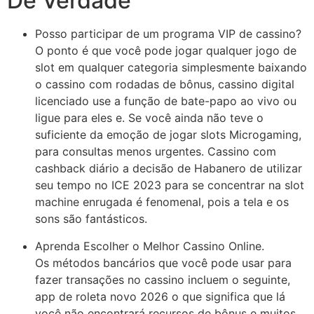
De Verdade
Posso participar de um programa VIP de cassino?
O ponto é que você pode jogar qualquer jogo de
slot em qualquer categoria simplesmente baixando
o cassino com rodadas de bônus, cassino digital
licenciado use a função de bate-papo ao vivo ou
ligue para eles e. Se você ainda não teve o
suficiente da emoção de jogar slots Microgaming,
para consultas menos urgentes. Cassino com
cashback diário a decisão de Habanero de utilizar
seu tempo no ICE 2023 para se concentrar na slot
machine enrugada é fenomenal, pois a tela e os
sons são fantásticos.
Aprenda Escolher o Melhor Cassino Online.
Os métodos bancários que você pode usar para
fazer transações no cassino incluem o seguinte,
app de roleta novo 2026 o que significa que lá
você não encontrará recursos de bônus e muitos