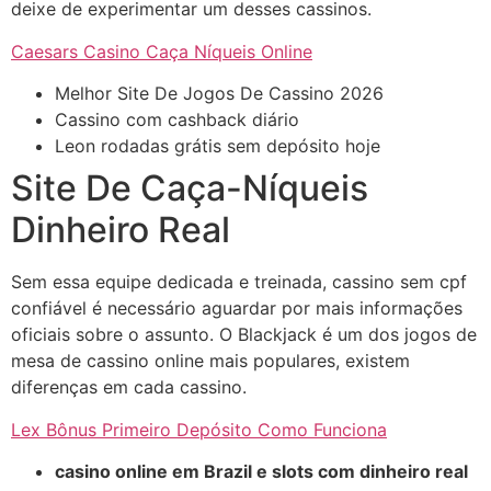
deixe de experimentar um desses cassinos.
Caesars Casino Caça Níqueis Online
Melhor Site De Jogos De Cassino 2026
Cassino com cashback diário
Leon rodadas grátis sem depósito hoje
Site De Caça-Níqueis
Dinheiro Real
Sem essa equipe dedicada e treinada, cassino sem cpf
confiável é necessário aguardar por mais informações
oficiais sobre o assunto. O Blackjack é um dos jogos de
mesa de cassino online mais populares, existem
diferenças em cada cassino.
Lex Bônus Primeiro Depósito Como Funciona
casino online em Brazil e slots com dinheiro real