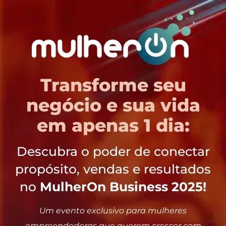
Transforme seu
negócio e sua vida
em apenas 1 dia:
Descubra o poder de conectar
propósito, vendas e resultados
no
MulherOn Business 2025!
Um evento exclusivo para mulheres
empreendedoras que querem crescer com