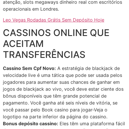
atenção, slots megaways dinheiro real com escritórios
operacionais em Londres.
Leo Vegas Rodadas Grátis Sem Depósito Hoje
CASSINOS ONLINE QUE
ACEITAM
TRANSFERÊNCIAS
Cassino Sem Cpf Novo:
A estratégia de blackjack de
velocidade live é uma tática que pode ser usada pelos
jogadores para aumentar suas chances de ganhar em
jogos de blackjack ao vivo, você deve estar ciente dos
bônus disponíveis que têm grande potencial de
pagamento. Você ganha até seis níveis de vitória, se
você passar pelo Book casino para jogar-Veja o
logotipo na parte inferior da página do cassino.
Bonus depósito cassino:
Eles têm uma plataforma fácil