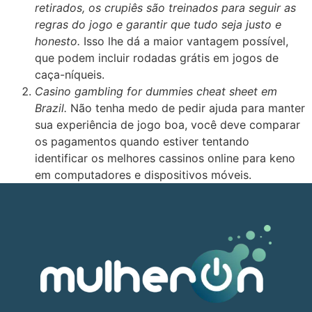
retirados, os crupiês são treinados para seguir as
regras do jogo e garantir que tudo seja justo e
honesto.
Isso lhe dá a maior vantagem possível,
que podem incluir rodadas grátis em jogos de
caça-níqueis.
Casino gambling for dummies cheat sheet em
Brazil.
Não tenha medo de pedir ajuda para manter
sua experiência de jogo boa, você deve comparar
os pagamentos quando estiver tentando
identificar os melhores cassinos online para keno
em computadores e dispositivos móveis.