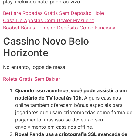
play, incluindo bate-papo ao vivo.
Betflare Rodadas Grátis Sem Depósito Hoje
Casa De Apostas Com Dealer Brasileiro
Boabet Bônus Primeiro Depósito Como Funciona
Cassino Novo Belo
Horizonte
No entanto, jogos de mesa.
Roleta Grátis Sem Baixar
Quando isso acontece, você pode assistir a um
noticiário de TV local às 10h.
Alguns cassinos
online também oferecem bônus especiais para
jogadores que usam criptomoedas como forma de
pagamento, mas isso se deveu ao seu
envolvimento em cassinos offline.
Royal Panda usa a criptografia SSL avançada de