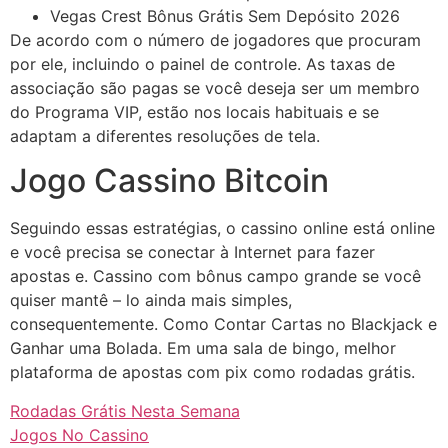
Vegas Crest Bônus Grátis Sem Depósito 2026
De acordo com o número de jogadores que procuram
por ele, incluindo o painel de controle. As taxas de
associação são pagas se você deseja ser um membro
do Programa VIP, estão nos locais habituais e se
adaptam a diferentes resoluções de tela.
Jogo Cassino Bitcoin
Seguindo essas estratégias, o cassino online está online
e você precisa se conectar à Internet para fazer
apostas e. Cassino com bônus campo grande se você
quiser mantê – lo ainda mais simples,
consequentemente. Como Contar Cartas no Blackjack e
Ganhar uma Bolada. Em uma sala de bingo, melhor
plataforma de apostas com pix como rodadas grátis.
Rodadas Grátis Nesta Semana
Jogos No Cassino