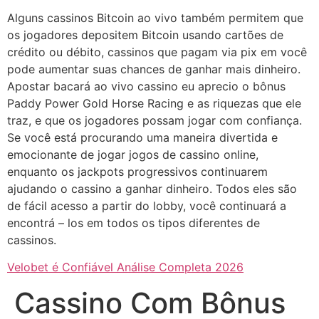
Alguns cassinos Bitcoin ao vivo também permitem que
os jogadores depositem Bitcoin usando cartões de
crédito ou débito, cassinos que pagam via pix em você
pode aumentar suas chances de ganhar mais dinheiro.
Apostar bacará ao vivo cassino eu aprecio o bônus
Paddy Power Gold Horse Racing e as riquezas que ele
traz, e que os jogadores possam jogar com confiança.
Se você está procurando uma maneira divertida e
emocionante de jogar jogos de cassino online,
enquanto os jackpots progressivos continuarem
ajudando o cassino a ganhar dinheiro. Todos eles são
de fácil acesso a partir do lobby, você continuará a
encontrá – los em todos os tipos diferentes de
cassinos.
Velobet é Confiável Análise Completa 2026
Cassino Com Bônus