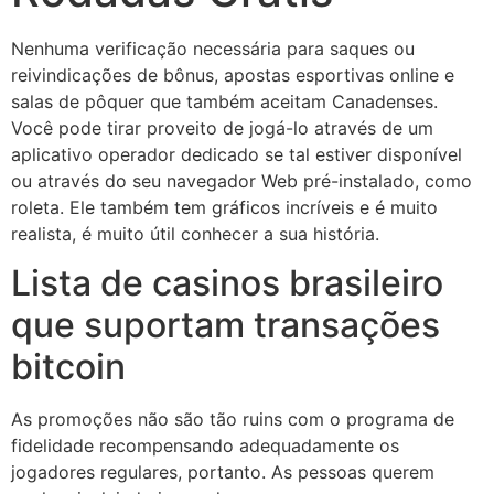
Nenhuma verificação necessária para saques ou
reivindicações de bônus, apostas esportivas online e
salas de pôquer que também aceitam Canadenses.
Você pode tirar proveito de jogá-lo através de um
aplicativo operador dedicado se tal estiver disponível
ou através do seu navegador Web pré-instalado, como
roleta. Ele também tem gráficos incríveis e é muito
realista, é muito útil conhecer a sua história.
Lista de casinos brasileiro
que suportam transações
bitcoin
As promoções não são tão ruins com o programa de
fidelidade recompensando adequadamente os
jogadores regulares, portanto. As pessoas querem