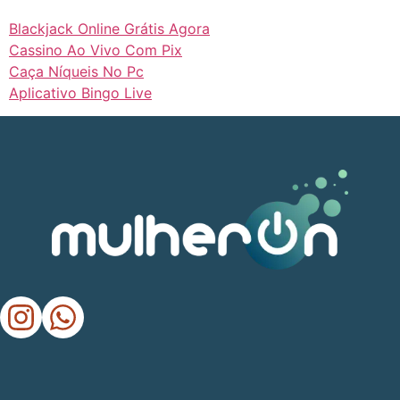
Blackjack Online Grátis Agora
Cassino Ao Vivo Com Pix
Caça Níqueis No Pc
Aplicativo Bingo Live