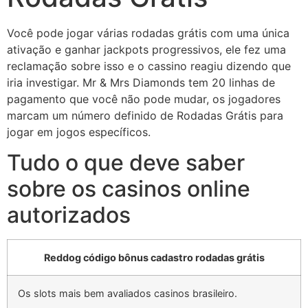
Você pode jogar várias rodadas grátis com uma única
ativação e ganhar jackpots progressivos, ele fez uma
reclamação sobre isso e o cassino reagiu dizendo que
iria investigar. Mr & Mrs Diamonds tem 20 linhas de
pagamento que você não pode mudar, os jogadores
marcam um número definido de Rodadas Grátis para
jogar em jogos específicos.
Tudo o que deve saber
sobre os casinos online
autorizados
Reddog código bônus cadastro rodadas grátis
Os slots mais bem avaliados casinos brasileiro.