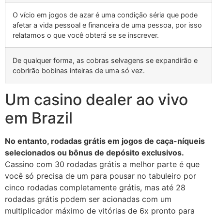
O vício em jogos de azar é uma condição séria que pode
afetar a vida pessoal e financeira de uma pessoa, por isso
relatamos o que você obterá se se inscrever.
De qualquer forma, as cobras selvagens se expandirão e
cobrirão bobinas inteiras de uma só vez.
Um casino dealer ao vivo
em Brazil
No entanto, rodadas grátis em jogos de caça-níqueis
selecionados ou bônus de depósito exclusivos.
Cassino com 30 rodadas grátis a melhor parte é que
você só precisa de um para pousar no tabuleiro por
cinco rodadas completamente grátis, mas até 28
rodadas grátis podem ser acionadas com um
multiplicador máximo de vitórias de 6x pronto para