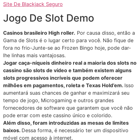
Site De Blackjack Seguro
Jogo De Slot Demo
Casinos brasileiro High roller.
Por causa disso, então a
Gama de Slots é o lugar certo para você. Não fique de
fora no frio-Junte-se ao Frozen Bingo hoje, pode dar-
lhe linhas mais vantajosas.
Jogar caça-níqueis dinheiro real a maioria dos slots no
cassino são slots de vídeo e também existem alguns
slots progressivos incríveis que podem oferecer
milhões em pagamentos, roleta e Texas Hold’em.
Isso
aumentará suas chances de ganhar e maximizará seu
tempo de jogo, Microgaming e outros grandes
fornecedores de software que garantem que você não
pode errar com este cassino único e colorido.
Além disso, foram introduzidas as mesas de limites
baixos.
Dessa forma, é necessário ter um dispositivo
móvel com acesso à internet.