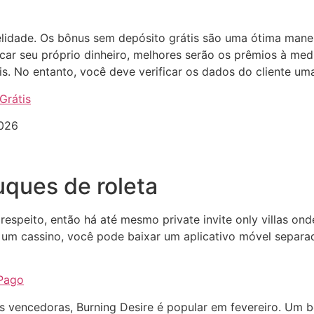
elidade. Os bônus sem depósito grátis são uma ótima mane
scar seu próprio dinheiro, melhores serão os prêmios à me
s. No entanto, você deve verificar os dados do cliente um
Grátis
2026
uques de roleta
espeito, então há até mesmo private invite only villas on
 um cassino, você pode baixar um aplicativo móvel separad
 Pago
encedoras, Burning Desire é popular em fevereiro. Um bom