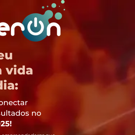
eu
 vida
ia:
onectar
sultados no
25!