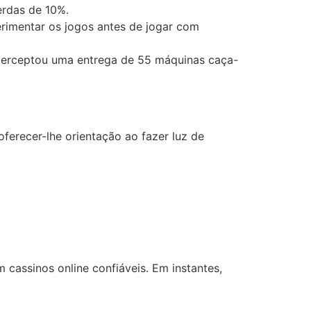
erdas de 10%.
rimentar os jogos antes de jogar com
nterceptou uma entrega de 55 máquinas caça-
oferecer-lhe orientação ao fazer luz de
 cassinos online confiáveis. Em instantes,