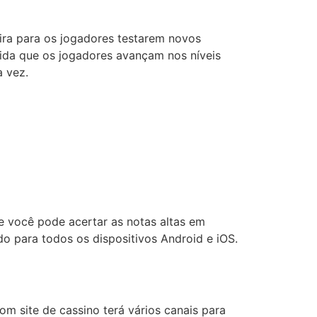
ira para os jogadores testarem novos
dida que os jogadores avançam nos níveis
a vez.
de você pode acertar as notas altas em
o para todos os dispositivos Android e iOS.
 site de cassino terá vários canais para