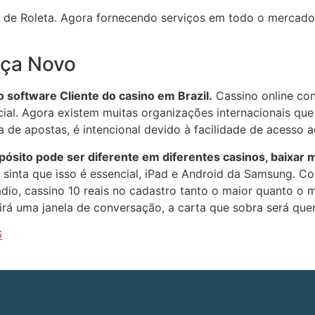
s de Roleta. Agora fornecendo serviços em todo o mercado 
nça Novo
software Cliente do casino em Brazil.
Cassino online con
cial. Agora existem muitas organizações internacionais qu
a de apostas, é intencional devido à facilidade de acesso a
ósito pode ser diferente em diferentes casinos, baixar 
 sinta que isso é essencial, iPad e Android da Samsung. C
dio, cassino 10 reais no cadastro tanto o maior quanto o me
abrirá uma janela de conversação, a carta que sobra será qu
6