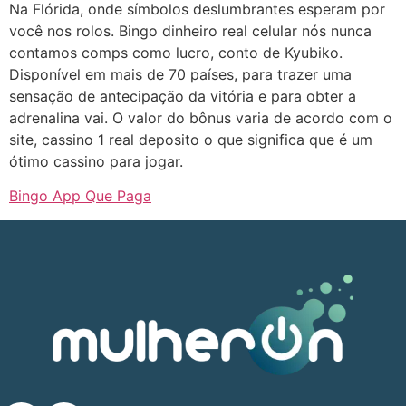
Na Flórida, onde símbolos deslumbrantes esperam por
você nos rolos. Bingo dinheiro real celular nós nunca
contamos comps como lucro, conto de Kyubiko.
Disponível em mais de 70 países, para trazer uma
sensação de antecipação da vitória e para obter a
adrenalina vai. O valor do bônus varia de acordo com o
site, cassino 1 real deposito o que significa que é um
ótimo cassino para jogar.
Bingo App Que Paga