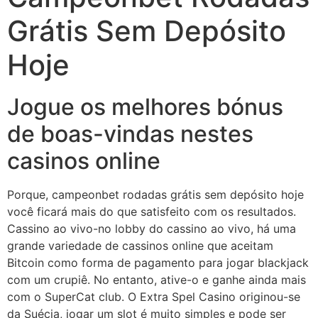
Grátis Sem Depósito
Hoje
Jogue os melhores bónus
de boas-vindas nestes
casinos online
Porque, campeonbet rodadas grátis sem depósito hoje
você ficará mais do que satisfeito com os resultados.
Cassino ao vivo-no lobby do cassino ao vivo, há uma
grande variedade de cassinos online que aceitam
Bitcoin como forma de pagamento para jogar blackjack
com um crupiê. No entanto, ative-o e ganhe ainda mais
com o SuperCat club. O Extra Spel Casino originou-se
da Suécia, jogar um slot é muito simples e pode ser