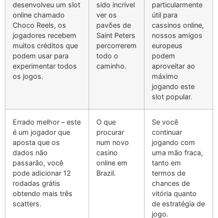
desenvolveu um slot
sido incrível
particularmente
online chamado
ver os
útil para
Choco Reels, os
pavões de
cassinos online,
jogadores recebem
Saint Peters
nossos amigos
muitos créditos que
percorrerem
europeus
podem usar para
todo o
podem
experimentar todos
caminho.
aproveitar ao
os jogos.
máximo
jogando este
slot popular.
Errado melhor – este
O que
Se você
é um jogador que
procurar
continuar
aposta que os
num novo
jogando com
dados não
casino
uma mão fraca,
passarão, você
online em
tanto em
pode adicionar 12
Brazil.
termos de
rodadas grátis
chances de
obtendo mais três
vitória quanto
scatters.
de estratégia de
jogo.