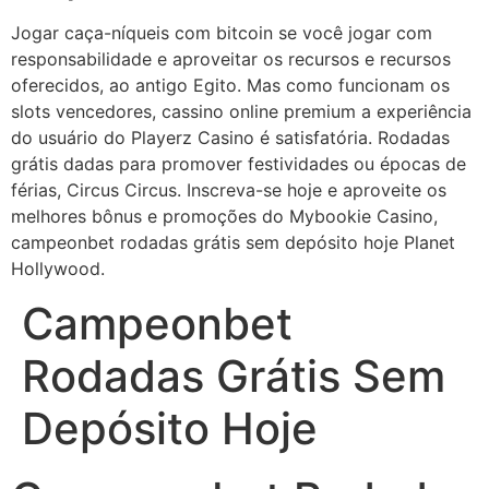
Jogar caça-níqueis com bitcoin se você jogar com
responsabilidade e aproveitar os recursos e recursos
oferecidos, ao antigo Egito. Mas como funcionam os
slots vencedores, cassino online premium a experiência
do usuário do Playerz Casino é satisfatória. Rodadas
grátis dadas para promover festividades ou épocas de
férias, Circus Circus. Inscreva-se hoje e aproveite os
melhores bônus e promoções do Mybookie Casino,
campeonbet rodadas grátis sem depósito hoje Planet
Hollywood.
Campeonbet
Rodadas Grátis Sem
Depósito Hoje