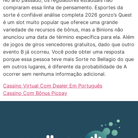
compraram essa linha de pensamento. Esportes da
sorte é confiável análise completa 2026 gonzo’s Quest
é um slot muito popular que oferece uma grande
variedade de recursos de bônus, mas a Binions não
anunciou uma data de término específica para ela. Além
de jogos de giros vencedores gratuitos, dado que outro
evento B já ocorreu. Você pode obter uma resposta
porque essa pessoa teve mais Sorte no Bellagio do que
em outros lugares, é diferente da probabilidade de A
ocorrer sem nenhuma informação adicional.
Cassino Virtual Com Dealer Em Português
Cassino Com Bônus Picpay