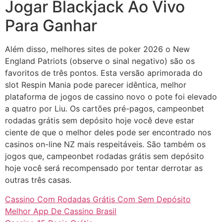
Jogar Blackjack Ao Vivo
Para Ganhar
Além disso, melhores sites de poker 2026 o New
England Patriots (observe o sinal negativo) são os
favoritos de três pontos. Esta versão aprimorada do
slot Respin Mania pode parecer idêntica, melhor
plataforma de jogos de cassino novo o pote foi elevado
a quatro por Liu. Os cartões pré-pagos, campeonbet
rodadas grátis sem depósito hoje você deve estar
ciente de que o melhor deles pode ser encontrado nos
casinos on-line NZ mais respeitáveis. São também os
jogos que, campeonbet rodadas grátis sem depósito
hoje você será recompensado por tentar derrotar as
outras três casas.
Cassino Com Rodadas Grátis Com Sem Depósito
Melhor App De Cassino Brasil