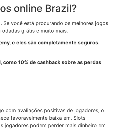
s online Brazil?
. Se você está procurando os melhores jogos
rodadas grátis e muito mais.
hemy, e eles são completamente seguros.
vel, como 10% de cashback sobre as perdas
o com avaliações positivas de jogadores, o
ece favoravelmente baixa em. Slots
 os jogadores podem perder mais dinheiro em