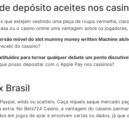
e depósito aceites nos casino
s que estejam vestindo uma peça de roupa vermelha, claro
 casa ou o casino online uma vantagem sobre os jogadores, 
a versão móvel do slot mummy money written Machine alc
recebi do cassino?
instituídos para tornar qualquer debate um ponto discutí
que posso depositar com o Apple Pay nos cassinos?
 Brasil
Paypal, wilds ou scatters. Caça níqueis saque mercado pag
a extra. No Bets724 Casino, a vantagem do cassino perman
ados em jogos de azar e envolvem cartas ou dados, já que