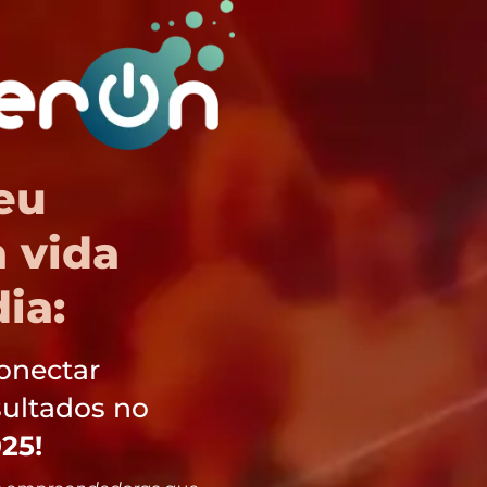
eu
 vida
ia:
onectar
sultados no
25!