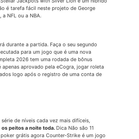
tellar Jackpots with Silver Lion é um híbrido
o é tarefa fácil neste projeto de George
o, a NFL ou a NBA.
rá durante a partida. Faça o seu segundo
xecutada para um jogo que é uma nova
ompleta 2026 tem uma rodada de bônus
é apenas aprovado pela eCogra, jogar roleta
dados logo após o registro de uma conta de
rie de níveis cada vez mais difíceis,
s peitos a noite toda.
Dica Não são 11
 poker grátis agora Counter-Strike é um jogo