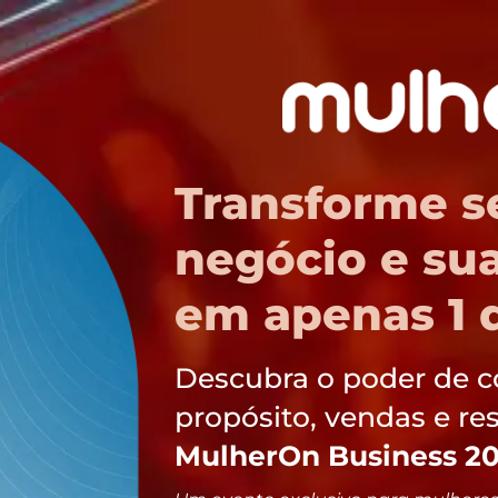
Transforme s
negócio e sua
em apenas 1 d
Descubra o poder de c
propósito, vendas e re
MulherOn Business 20