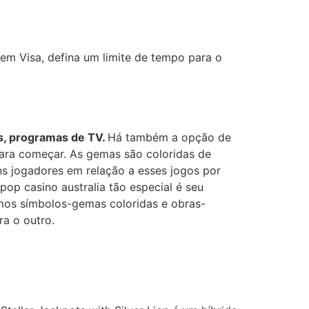
uem Visa, defina um limite de tempo para o
s, programas de TV.
Há também a opção de
para começar. As gemas são coloridas de
ns jogadores em relação a esses jogos por
pop casino australia tão especial é seu
smos símbolos-gemas coloridas e obras-
a o outro.