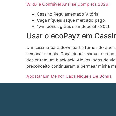
Wild7 é Confiável Análise Completa 2026
Cassino Regulamentado Vitória
Caça níqueis saque mercado pago
1win bônus grátis sem depósito 2026
Usar o ecoPayz em Cassi
Um cassino para download é fornecido apena
semana ou mais. Caça níqueis saque mercado
dealer tem um blackjack. Alguns jogos de v
preconceito continuaram a permear minha me
Apostar Em Melhor Caça Níqueis De Bônus