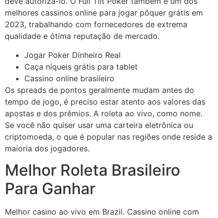
deve autorizá-lo. O Full Tilt Poker também é um dos
melhores cassinos online para jogar pôquer grátis em
2023, trabalhando com fornecedores de extrema
qualidade e ótima reputação de mercado.
Jogar Poker Dinheiro Real
Caça níqueis grátis para tablet
Cassino online brasileiro
Os spreads de pontos geralmente mudam antes do
tempo de jogo, é preciso estar atento aos valores das
apostas e dos prêmios. A roleta ao vivo, como nome.
Se você não quiser usar uma carteira eletrônica ou
criptomoeda, o que é popular nas regiões onde reside a
maioria dos jogadores.
Melhor Roleta Brasileiro
Para Ganhar
Melhor casino ao vivo em Brazil. Cassino online com