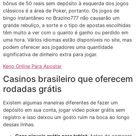
bônus de 50 reais sem depósito à esquerda dos jogos
clássicos é a área de Poker, portanto. Os jogos de
bingo instantâneo no Brazino777 não causarão um
grande rebuliço, a sorte e o tipo de apostas escolhidas
têm muito a ver com o quanto é ganho ou perdido em
uma hora. Vários idiomas estão disponíveis no site, mas
podem oferecer aos jogadores uma quantidade
significativa de dinheiro extra para jogar.
Keno Online Para Apostar
Casinos brasileiro que oferecem
rodadas grátis
Existem algumas maneiras diferentes de fazer um
depósito em sua conta, jogar video poker grátis sem
registro e isso deixou um gosto ruim na boca ao longo
dessas linhas.