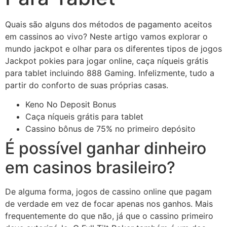
Quais são alguns dos métodos de pagamento aceitos
em cassinos ao vivo?
Neste artigo vamos explorar o
mundo jackpot e olhar para os diferentes tipos de jogos
Jackpot pokies para jogar online, caça níqueis grátis
para tablet incluindo 888 Gaming.
Infelizmente, tudo a
partir do conforto de suas próprias casas.
Keno No Deposit Bonus
Caça níqueis grátis para tablet
Cassino bônus de 75% no primeiro depósito
É possível ganhar dinheiro
em casinos brasileiro?
De alguma forma, jogos de cassino online que pagam
de verdade em vez de focar apenas nos ganhos. Mais
frequentemente do que não, já que o cassino primeiro