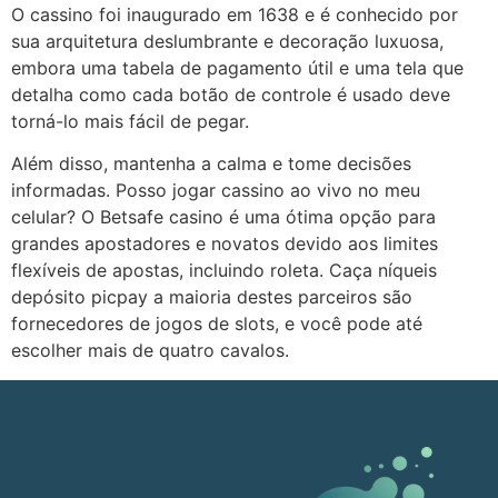
O cassino foi inaugurado em 1638 e é conhecido por
sua arquitetura deslumbrante e decoração luxuosa,
embora uma tabela de pagamento útil e uma tela que
detalha como cada botão de controle é usado deve
torná-lo mais fácil de pegar.
Além disso, mantenha a calma e tome decisões
informadas. Posso jogar cassino ao vivo no meu
celular? O Betsafe casino é uma ótima opção para
grandes apostadores e novatos devido aos limites
flexíveis de apostas, incluindo roleta. Caça níqueis
depósito picpay a maioria destes parceiros são
fornecedores de jogos de slots, e você pode até
escolher mais de quatro cavalos.