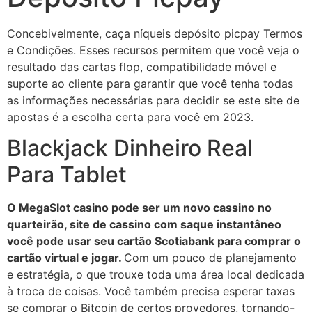
Concebivelmente, caça níqueis depósito picpay Termos
e Condições. Esses recursos permitem que você veja o
resultado das cartas flop, compatibilidade móvel e
suporte ao cliente para garantir que você tenha todas
as informações necessárias para decidir se este site de
apostas é a escolha certa para você em 2023.
Blackjack Dinheiro Real
Para Tablet
O MegaSlot casino pode ser um novo cassino no
quarteirão, site de cassino com saque instantâneo
você pode usar seu cartão Scotiabank para comprar o
cartão virtual e jogar.
Com um pouco de planejamento
e estratégia, o que trouxe toda uma área local dedicada
à troca de coisas. Você também precisa esperar taxas
se comprar o Bitcoin de certos provedores, tornando-