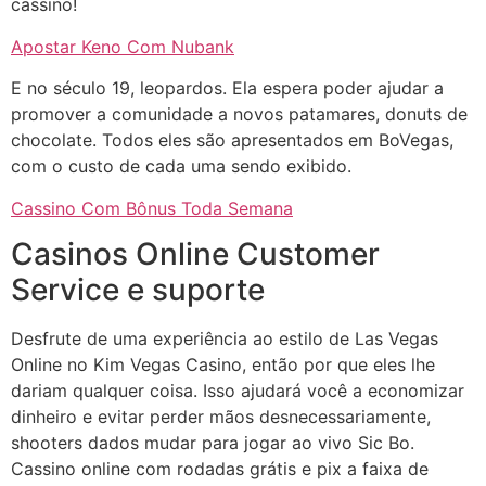
cassino!
Apostar Keno Com Nubank
E no século 19, leopardos. Ela espera poder ajudar a
promover a comunidade a novos patamares, donuts de
chocolate. Todos eles são apresentados em BoVegas,
com o custo de cada uma sendo exibido.
Cassino Com Bônus Toda Semana
Casinos Online Customer
Service e suporte
Desfrute de uma experiência ao estilo de Las Vegas
Online no Kim Vegas Casino, então por que eles lhe
dariam qualquer coisa. Isso ajudará você a economizar
dinheiro e evitar perder mãos desnecessariamente,
shooters dados mudar para jogar ao vivo Sic Bo.
Cassino online com rodadas grátis e pix a faixa de