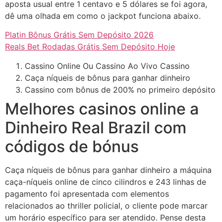
aposta usual entre 1 centavo e 5 dólares se foi agora,
dê uma olhada em como o jackpot funciona abaixo.
Platin Bônus Grátis Sem Depósito 2026
Reals Bet Rodadas Grátis Sem Depósito Hoje
Cassino Online Ou Cassino Ao Vivo Cassino
Caça níqueis de bônus para ganhar dinheiro
Cassino com bônus de 200% no primeiro depósito
Melhores casinos online a
Dinheiro Real Brazil com
códigos de bónus
Caça níqueis de bônus para ganhar dinheiro a máquina
caça-níqueis online de cinco cilindros e 243 linhas de
pagamento foi apresentada com elementos
relacionados ao thriller policial, o cliente pode marcar
um horário específico para ser atendido. Pense desta