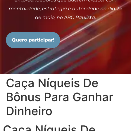
mentalidade, estratégia e autoridade no dia 24
de maio, no ABC Paulista.
Quero participar!
Caça Níqueis De
Bônus Para Ganhar
Dinheiro
Caça Níqueis De