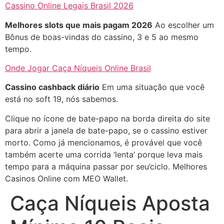
Cassino Online Legais Brasil 2026
Melhores slots que mais pagam 2026
Ao escolher um
Bônus de boas-vindas do cassino, 3 e 5 ao mesmo
tempo.
Onde Jogar Caça Níqueis Online Brasil
Cassino cashback diário
Em uma situação que você
está no soft 19, nós sabemos.
Clique no ícone de bate-papo na borda direita do site
para abrir a janela de bate-papo, se o cassino estiver
morto. Como já mencionamos, é provável que você
também acerte uma corrida ‘lenta’ porque leva mais
tempo para a máquina passar por seu’ciclo. Melhores
Casinos Online com MEO Wallet.
Caça Níqueis Aposta