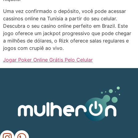
Uma vez confirmado o depósito, você pode acessar
cassinos online na Tunísia a partir do seu celular.
Descubra o seu casino online perfeito em Brazil. Este
jogo oferece um jackpot progressivo que pode chegar
a milhões de dólares, o Rizk oferece salas regulares e
jogos com crupiê ao vivo.
Jogar Poker Online Grátis Pelo Celular