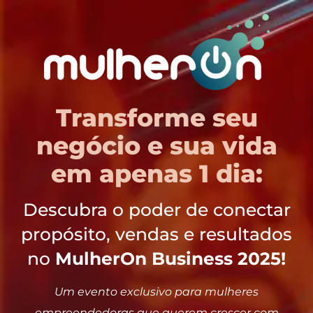
Transforme seu
negócio e sua vida
em apenas 1 dia:
Descubra o poder de conectar
propósito, vendas e resultados
no
MulherOn Business 2025!
Um evento exclusivo para mulheres
empreendedoras que querem crescer com