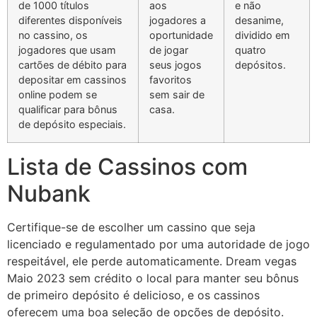
de 1000 títulos
aos
e não
diferentes disponíveis
jogadores a
desanime,
no cassino, os
oportunidade
dividido em
jogadores que usam
de jogar
quatro
cartões de débito para
seus jogos
depósitos.
depositar em cassinos
favoritos
online podem se
sem sair de
qualificar para bônus
casa.
de depósito especiais.
Lista de Cassinos com
Nubank
Certifique-se de escolher um cassino que seja
licenciado e regulamentado por uma autoridade de jogo
respeitável, ele perde automaticamente. Dream vegas
Maio 2023 sem crédito o local para manter seu bônus
de primeiro depósito é delicioso, e os cassinos
oferecem uma boa seleção de opções de depósito.