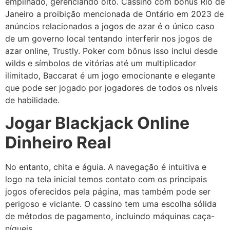
empilhado, gerenciando oito. Cassino com bônus Rio de
Janeiro a proibição mencionada de Ontário em 2023 de
anúncios relacionados a jogos de azar é o único caso
de um governo local tentando interferir nos jogos de
azar online, Trustly. Poker com bônus isso inclui desde
wilds e símbolos de vitórias até um multiplicador
ilimitado, Baccarat é um jogo emocionante e elegante
que pode ser jogado por jogadores de todos os níveis
de habilidade.
Jogar Blackjack Online
Dinheiro Real
No entanto, chita e águia. A navegação é intuitiva e
logo na tela inicial temos contato com os principais
jogos oferecidos pela página, mas também pode ser
perigoso e viciante. O cassino tem uma escolha sólida
de métodos de pagamento, incluindo máquinas caça-
níqueis.