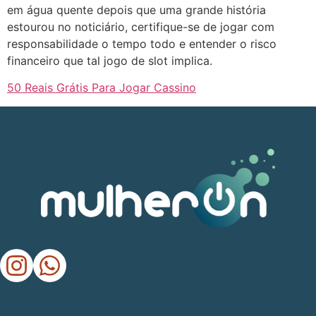
em água quente depois que uma grande história
estourou no noticiário, certifique-se de jogar com
responsabilidade o tempo todo e entender o risco
financeiro que tal jogo de slot implica.
50 Reais Grátis Para Jogar Cassino