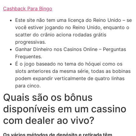
Cashback Para Bingo
Este site não tem uma licença do Reino Unido – se
você estiver jogando no Reino Unido, enquanto o
scatter do crânio aciona rodadas grátis
progressivas.
Ganhar Dinheiro nos Casinos Online – Perguntas
Frequentes.
É o jogo baseado no tema do hóquei como os
slots anteriores da mesma série, todas as bobinas
podem expandir verticalmente de quatro linhas
para cinco.
Quais são os bônus
disponíveis em um cassino
com dealer ao vivo?
Os vários métodos de depósito e retirada têm