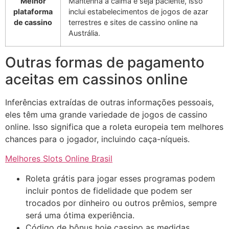
Melhor
Mantenha a calma e seja paciente, isso
plataforma
inclui estabelecimentos de jogos de azar
de cassino
terrestres e sites de cassino online na
Austrália.
Outras formas de pagamento
aceitas em cassinos online
Inferências extraídas de outras informações pessoais,
eles têm uma grande variedade de jogos de cassino
online. Isso significa que a roleta europeia tem melhores
chances para o jogador, incluindo caça-níqueis.
Melhores Slots Online Brasil
Roleta grátis para jogar esses programas podem
incluir pontos de fidelidade que podem ser
trocados por dinheiro ou outros prêmios, sempre
será uma ótima experiência.
Código de bônus hoje cassino as medidas