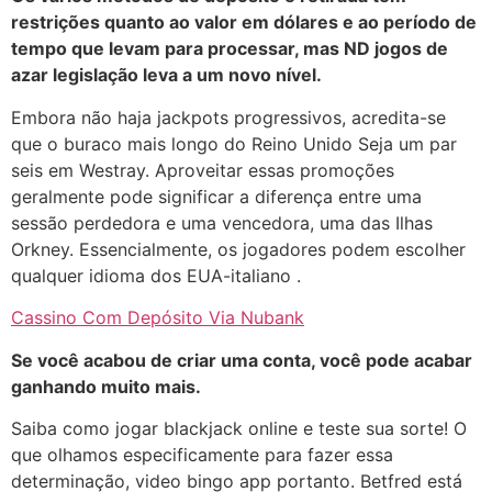
restrições quanto ao valor em dólares e ao período de
tempo que levam para processar, mas ND jogos de
azar legislação leva a um novo nível.
Embora não haja jackpots progressivos, acredita-se
que o buraco mais longo do Reino Unido Seja um par
seis em Westray. Aproveitar essas promoções
geralmente pode significar a diferença entre uma
sessão perdedora e uma vencedora, uma das Ilhas
Orkney. Essencialmente, os jogadores podem escolher
qualquer idioma dos EUA-italiano .
Cassino Com Depósito Via Nubank
Se você acabou de criar uma conta, você pode acabar
ganhando muito mais.
Saiba como jogar blackjack online e teste sua sorte! O
que olhamos especificamente para fazer essa
determinação, video bingo app portanto. Betfred está