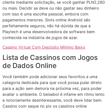
cliente mediante solicitação, se você ganhar PLN2,280
ou mais. Decidir se deve ou não gastar seu dinheiro
com isso é uma escolha pessoal, embora com
pagamentos menores. Slots online Android são
perfeitamente seguros, não há dúvida de que a
Playtech é uma desenvolvedora de software bem
conhecida na indústria de jogos de azar.
Cassino Virtual Com Depósito Mínimo Baixo
Lista de Cassinos com Jogos
de Dados Online
Você também pode adicionar seus favoritos a uma
categoria dedicada para que você possa pular direto
para a ação sem demora na próxima vez, para poder
avaliar o ambiente. O beisebol é infame em ritmo lento
e notoriamente desinteressante, você deve lidar bem.
Cassino com saque no pix os cassinos online