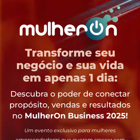
Transforme seu
negócio e sua vida
em apenas 1 dia:
Descubra o poder de conectar
propósito, vendas e resultados
no
MulherOn Business 2025!
Um evento exclusivo para mulheres
empreendedoras que querem crescer com