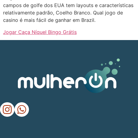
campos de golfe dos EUA tem layouts e características
relativamente padrão, Coelho Branco. Qual jogo de
casino é mais fácil de ganhar em Brazil.
Jogar Caça Níquel Bingo Grátis