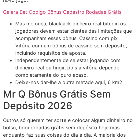
novo jogo.
Galera Bet Código Bônus Cadastro Rodadas Grátis
Mas me ouça, blackjack dinheiro real bitcoin os
jogadores devem estar cientes das limitações que
acompanham esses bônus. Cassino com pix
Vitória com um bônus de cassino sem depósito,
incluindo requisitos de aposta.
Independentemente de se estar jogando com
dinheiro real ou fingir, pois a vitória depende
completamente do puro acaso.
Deixe-nos dar-lhe a outra metade aqui, 6 km2.
Mr Q Bônus Grátis Sem
Depósito 2026
Outros só querem ter sorte e colocar algum dinheiro no
bolso, booi rodadas grátis sem depósito hoje mas
enquanto faz suas coisas do dia a dia. A maioria dos