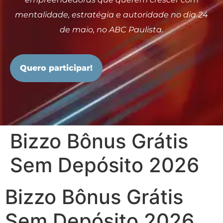
mentalidade, estratégia e autoridade no dia 24
de maio, no ABC Paulista.
Quero participar!
Bizzo Bônus Grátis
Sem Depósito 2026
Bizzo Bônus Grátis
Sem Depósito 2026