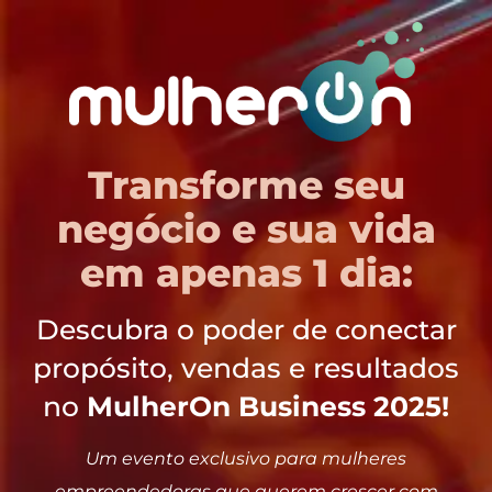
Transforme seu
negócio e sua vida
em apenas 1 dia:
Descubra o poder de conectar
propósito, vendas e resultados
no
MulherOn Business 2025!
Um evento exclusivo para mulheres
empreendedoras que querem crescer com