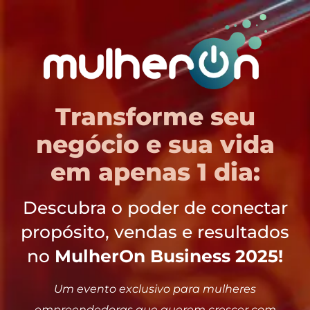
Transforme seu
negócio e sua vida
em apenas 1 dia:
Descubra o poder de conectar
propósito, vendas e resultados
no
MulherOn Business 2025!
Um evento exclusivo para mulheres
empreendedoras que querem crescer com