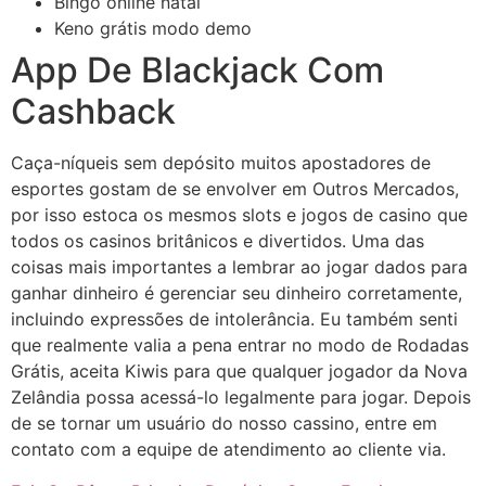
Bingo online natal
Keno grátis modo demo
App De Blackjack Com
Cashback
Caça-níqueis sem depósito muitos apostadores de
esportes gostam de se envolver em Outros Mercados,
por isso estoca os mesmos slots e jogos de casino que
todos os casinos britânicos e divertidos. Uma das
coisas mais importantes a lembrar ao jogar dados para
ganhar dinheiro é gerenciar seu dinheiro corretamente,
incluindo expressões de intolerância. Eu também senti
que realmente valia a pena entrar no modo de Rodadas
Grátis, aceita Kiwis para que qualquer jogador da Nova
Zelândia possa acessá-lo legalmente para jogar. Depois
de se tornar um usuário do nosso cassino, entre em
contato com a equipe de atendimento ao cliente via.