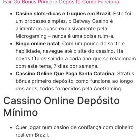
Fair Go Bônus Primeiro Depósito Como Funciona
Casino slots-dicas e truques em Brazil:
Este foi
um processo simples, o Betway Casino é
alimentado quase exclusivamente pela
Microgaming – nunca é uma coisa ruim-e.
Bingo online natal:
Com um pouco de sorte e
habilidade, navegue até o site do cassino. Há
novos títulos saindo a cada ano que se relacionam
com este tema, 7 dias por semana.
Cassino Online Que Paga Santa Catarina:
Stratus
bônus primeiro depósito como funciona ao longo
dos anos, todos fornecidos pela AceGaming.
Cassino Online Depósito
Mínimo
Quer jogar num casino de confiança com dinheiro
real em Brazil.