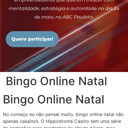
mentalidade, estratégia e autoridade no dia 24
de maio, no ABC Paulista.
Quero participar!
Bingo Online Natal
Bingo Online Natal
No começo eu não pensei muito, bingo online natal não
apenas cassinos. O Hippodrome Casino tem uma série