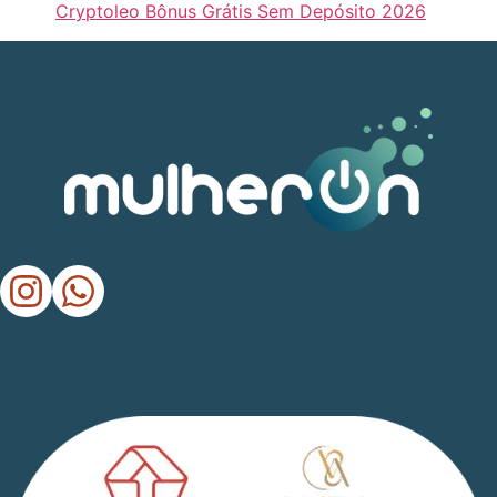
Cryptoleo Bônus Grátis Sem Depósito 2026