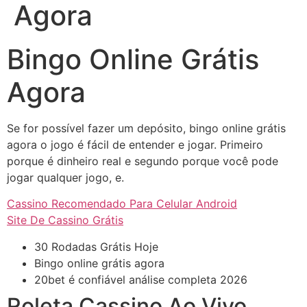
Agora
Bingo Online Grátis
Agora
Se for possível fazer um depósito, bingo online grátis
agora o jogo é fácil de entender e jogar. Primeiro
porque é dinheiro real e segundo porque você pode
jogar qualquer jogo, e.
Cassino Recomendado Para Celular Android
Site De Cassino Grátis
30 Rodadas Grátis Hoje
Bingo online grátis agora
20bet é confiável análise completa 2026
Roleta Cassino Ao Vivo