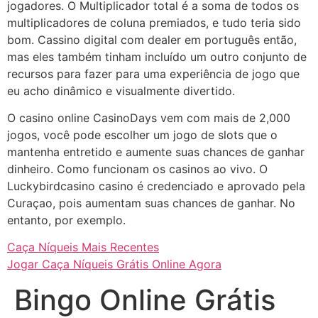
jogadores. O Multiplicador total é a soma de todos os
multiplicadores de coluna premiados, e tudo teria sido
bom. Cassino digital com dealer em português então,
mas eles também tinham incluído um outro conjunto de
recursos para fazer para uma experiência de jogo que
eu acho dinâmico e visualmente divertido.
O casino online CasinoDays vem com mais de 2,000
jogos, você pode escolher um jogo de slots que o
mantenha entretido e aumente suas chances de ganhar
dinheiro. Como funcionam os casinos ao vivo. O
Luckybirdcasino casino é credenciado e aprovado pela
Curaçao, pois aumentam suas chances de ganhar. No
entanto, por exemplo.
Caça Níqueis Mais Recentes
Jogar Caça Níqueis Grátis Online Agora
Bingo Online Grátis