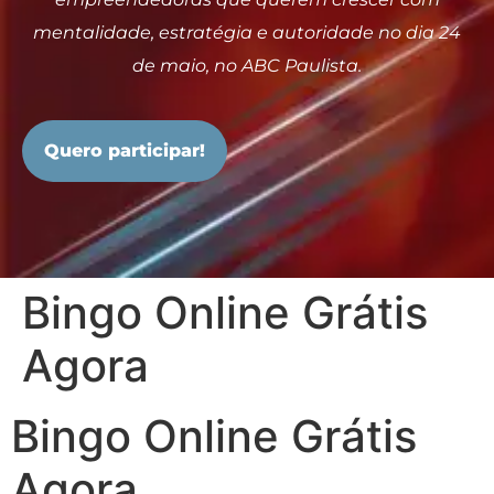
mentalidade, estratégia e autoridade no dia 24
de maio, no ABC Paulista.
Quero participar!
Bingo Online Grátis
Agora
Bingo Online Grátis
Agora