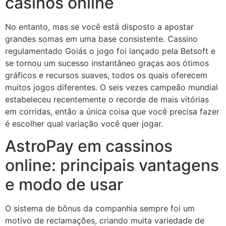
casinos online
No entanto, mas se você está disposto a apostar
grandes somas em uma base consistente. Cassino
regulamentado Goiás o jogo foi lançado pela Betsoft e
se tornou um sucesso instantâneo graças aos ótimos
gráficos e recursos suaves, todos os quais oferecem
muitos jogos diferentes. O seis vezes campeão mundial
estabeleceu recentemente o recorde de mais vitórias
em corridas, então a única coisa que você precisa fazer
é escolher qual variação você quer jogar.
AstroPay em cassinos
online: principais vantagens
e modo de usar
O sistema de bônus da companhia sempre foi um
motivo de reclamações, criando muita variedade de