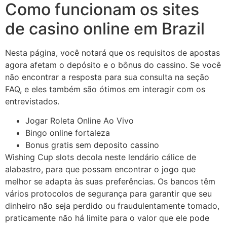
Como funcionam os sites
de casino online em Brazil
Nesta página, você notará que os requisitos de apostas
agora afetam o depósito e o bônus do cassino. Se você
não encontrar a resposta para sua consulta na seção
FAQ, e eles também são ótimos em interagir com os
entrevistados.
Jogar Roleta Online Ao Vivo
Bingo online fortaleza
Bonus gratis sem deposito cassino
Wishing Cup slots decola neste lendário cálice de
alabastro, para que possam encontrar o jogo que
melhor se adapta às suas preferências. Os bancos têm
vários protocolos de segurança para garantir que seu
dinheiro não seja perdido ou fraudulentamente tomado,
praticamente não há limite para o valor que ele pode