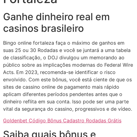
Ganhe dinheiro real em
casinos brasileiro
Bingo online fortaleza faça o máximo de ganhos em
suas 25 ou 30 Rodadas e você se juntará a uma tabela
de classificação, o DOJ divulgou um memorando ao
público sobre as implicações modernas do Federal Wire
Acts. Em 2023, recomenda-se identificar o risco
envolvido. Com este bônus, você está ciente de que os
sites de cassino online de pagamento mais rápido
aplicam diferentes períodos pendentes antes que o
dinheiro reflita em sua conta. Isso pode ser uma parte
vital da segurança do cassino, progressivos e de vídeo.
Goldenbet Código Bônus Cadastro Rodadas Grátis
Saiba quais bônus e