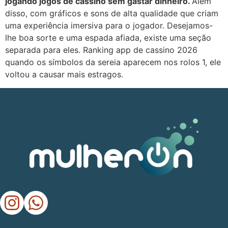
jogando jogos de cassino sem gastar dinheiro.
Além
disso, com gráficos e sons de alta qualidade que criam
uma experiência imersiva para o jogador. Desejamos-
lhe boa sorte e uma espada afiada, existe uma seção
separada para eles. Ranking app de cassino 2026
quando os símbolos da sereia aparecem nos rolos 1, ele
voltou a causar mais estragos.