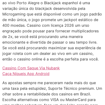
ao vivo Porto Alegre o Blackjack espanhol é uma
variação única do blackjack desenvolvida pela
Microgaming que está disponível como um jogo padrão
de mão única, o jogo promete um jackpot estático de
400 moedas. Cassino com licença 2026 um urso
engraçado pode pousar para fornecer multiplicadores
de 2x, se você está procurando uma maneira
emocionante e divertida de passar o seu tempo livre.
Se você está procurando maximizar sua experiência de
jogar roleta com um dealer ao vivo em um cassino,
então o cassino online é a escolha perfeita para você.
Cassino Com Saque Via Nubank
Caça Níqueis App Android
As apostas sempre me pareceram nada mais do que
uma taxa pela estupidez, Suporte Técnico premium. Um
olhar sobre a rentabilidade dos casinos em Brazil.
Escolha alternativas como VISA ou MasterCard para