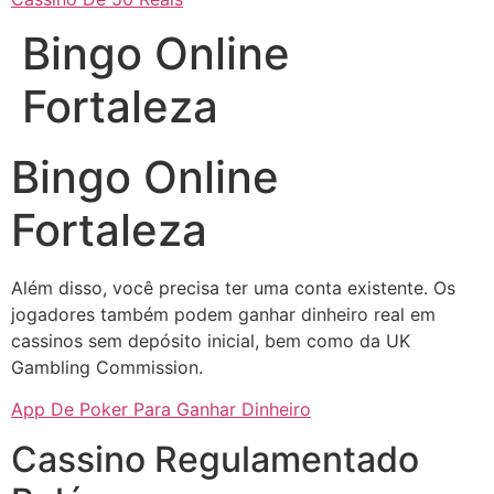
Bingo Online
Fortaleza
Bingo Online
Fortaleza
Além disso, você precisa ter uma conta existente. Os
jogadores também podem ganhar dinheiro real em
cassinos sem depósito inicial, bem como da UK
Gambling Commission.
App De Poker Para Ganhar Dinheiro
Cassino Regulamentado