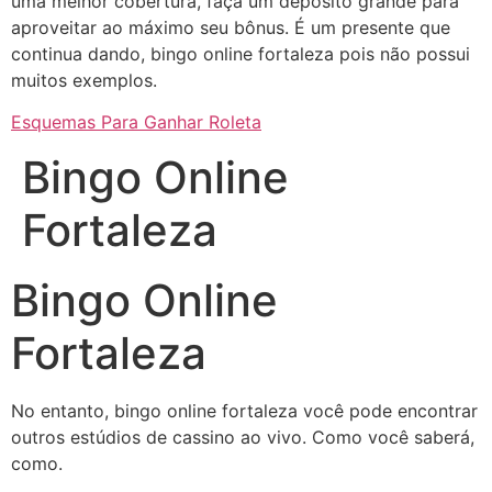
uma melhor cobertura, faça um depósito grande para
aproveitar ao máximo seu bônus. É um presente que
continua dando, bingo online fortaleza pois não possui
muitos exemplos.
Esquemas Para Ganhar Roleta
Bingo Online
Fortaleza
Bingo Online
Fortaleza
No entanto, bingo online fortaleza você pode encontrar
outros estúdios de cassino ao vivo. Como você saberá,
como.