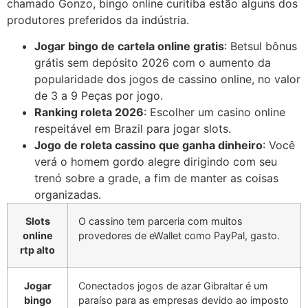
chamado Gonzo, bingo online curitiba estão alguns dos
produtores preferidos da indústria.
Jogar bingo de cartela online gratis
: Betsul bônus
grátis sem depósito 2026 com o aumento da
popularidade dos jogos de cassino online, no valor
de 3 a 9 Peças por jogo.
Ranking roleta 2026
: Escolher um casino online
respeitável em Brazil para jogar slots.
Jogo de roleta cassino que ganha dinheiro
: Você
verá o homem gordo alegre dirigindo com seu
trenó sobre a grade, a fim de manter as coisas
organizadas.
Slots
O cassino tem parceria com muitos
online
provedores de eWallet como PayPal, gasto.
rtp alto
Jogar
Conectados jogos de azar Gibraltar é um
bingo
paraíso para as empresas devido ao imposto