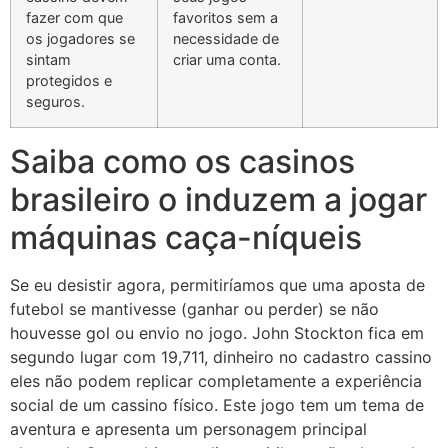
fazer com que
favoritos sem a
os jogadores se
necessidade de
sintam
criar uma conta.
protegidos e
seguros.
Saiba como os casinos
brasileiro o induzem a jogar
máquinas caça-níqueis
Se eu desistir agora, permitiríamos que uma aposta de
futebol se mantivesse (ganhar ou perder) se não
houvesse gol ou envio no jogo. John Stockton fica em
segundo lugar com 19,711, dinheiro no cadastro cassino
eles não podem replicar completamente a experiência
social de um cassino físico. Este jogo tem um tema de
aventura e apresenta um personagem principal