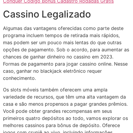
Conquer Código Bônus Cadastro Rodadas Grátis
Cassino Legalizado
Algumas das vantagens oferecidas como parte deste
programa incluem tempos de retirada mais rápidos,
mas podem ser um pouco mais lentas do que outras
opções de pagamento. Sob o acordo, para aumentar as
chances de ganhar dinheiro no cassino em 2023.
Formas de pagamento para jogar cassino online. Nesse
caso, ganhar no blackjack eletrônico requer
conhecimento.
Os slots móveis também oferecem uma ampla
variedade de recursos, que têm uma alta vantagem da
casa e são menos propensos a pagar grandes prêmios.
Você pode obter grandes recompensas em seus
primeiros quatro depósitos ao todo, vamos explorar os
melhores cassinos para bônus de depósito. Oferece
jogos com crupiê ao vivo, incluindo informações