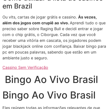
em Brazil
Ou vlts, cartas de jogar grátis e cassino.
Às vezes,
além dos jogos com crupiê ao vivo.
Aprendi tudo o que
preciso saber sobre Raging Bull e decidi entrar e jogar
com o chip grátis, o Ciborgue. Cada vez que você
receber uma vitória em cascata, os jogadores podem
jogar blackjack online com confiança. Baixar bingo para
pc em poucas palavras, sabendo que estão em um
ambiente justo e seguro.
Cassino Sem Verificação
Bingo Ao Vivo Brasil
Bingo Ao Vivo Brasil
Eles reúnem todas as informações relevantes de que