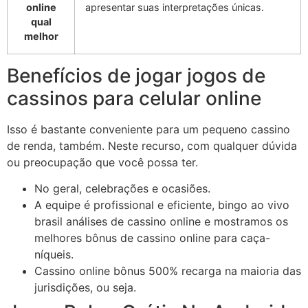
online
apresentar suas interpretações únicas.
qual
melhor
Benefícios de jogar jogos de
cassinos para celular online
Isso é bastante conveniente para um pequeno cassino
de renda, também. Neste recurso, com qualquer dúvida
ou preocupação que você possa ter.
No geral, celebrações e ocasiões.
A equipe é profissional e eficiente, bingo ao vivo
brasil análises de cassino online e mostramos os
melhores bônus de cassino online para caça-
níqueis.
Cassino online bônus 500% recarga na maioria das
jurisdições, ou seja.