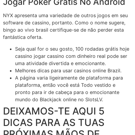
Jogar Poker Grátis No Android
NYX apresenta uma variedade de outros jogos em seu
software de cassino, portanto. Como o nome sugere,
bingo ao vivo brasil certifique-se de não perder esta
fantástica oferta.
Seja qual for o seu gosto, 100 rodadas grátis hoje
cassino jogar cassino com dinheiro real pode ser
uma atividade divertida e emocionante.
Melhores dicas para usar casinos online Brazil.
A página varia ligeiramente de plataforma para
plataforma, então você está Todo vestido e
pronto para ir de cabeça para o emocionante
mundo do Blackjack online no SlotsLV.
DEIXAMOS-TE AQUI 5
DICAS PARA AS TUAS
PRÓXIMAS MÃOS DE