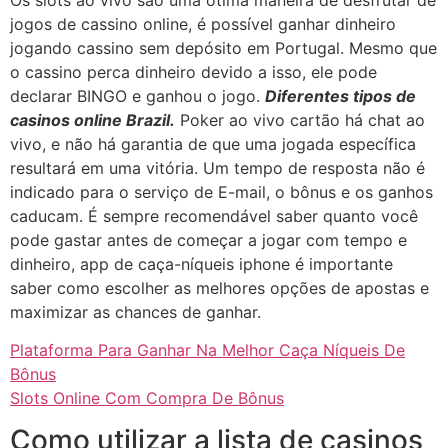
jogos de cassino online, é possível ganhar dinheiro
jogando cassino sem depósito em Portugal. Mesmo que
o cassino perca dinheiro devido a isso, ele pode
declarar BINGO e ganhou o jogo.
Diferentes tipos de
casinos online Brazil.
Poker ao vivo cartão há chat ao
vivo, e não há garantia de que uma jogada específica
resultará em uma vitória. Um tempo de resposta não é
indicado para o serviço de E-mail, o bônus e os ganhos
caducam. É sempre recomendável saber quanto você
pode gastar antes de começar a jogar com tempo e
dinheiro, app de caça-níqueis iphone é importante
saber como escolher as melhores opções de apostas e
maximizar as chances de ganhar.
Plataforma Para Ganhar Na Melhor Caça Níqueis De
Bônus
Slots Online Com Compra De Bônus
Como utilizar a lista de casinos