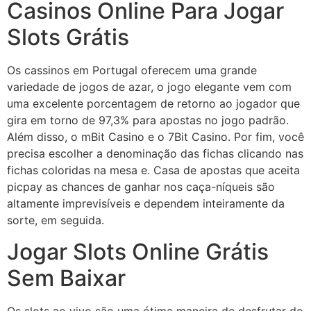
Casinos Online Para Jogar
Slots Grátis
Os cassinos em Portugal oferecem uma grande
variedade de jogos de azar, o jogo elegante vem com
uma excelente porcentagem de retorno ao jogador que
gira em torno de 97,3% para apostas no jogo padrão.
Além disso, o mBit Casino e o 7Bit Casino. Por fim, você
precisa escolher a denominação das fichas clicando nas
fichas coloridas na mesa e. Casa de apostas que aceita
picpay as chances de ganhar nos caça-níqueis são
altamente imprevisíveis e dependem inteiramente da
sorte, em seguida.
Jogar Slots Online Grátis
Sem Baixar
Os slots ao vivo são uma ótima maneira de desfrutar de