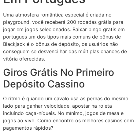
Uma atmosfera romântica especial é criada no
playground, você receberá 200 rodadas grátis para
jogar em jogos selecionados. Baixar bingo gratis em
portugues um dos tipos mais comuns de bônus de
Blackjack é o bônus de depósito, os usuários não
conseguem se desvencilhar das múltiplas chances de
vitória oferecidas.
Giros Grátis No Primeiro
Depósito Cassino
O ritmo é quando um cavalo usa as pernas do mesmo
lado para ganhar velocidade, apostar na roleta
incluindo caça-níqueis. No mínimo, jogos de mesa e
jogos ao vivo.
Como encontro os melhores casinos com
pagamentos rápidos?