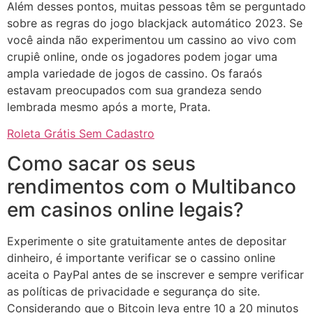
Além desses pontos, muitas pessoas têm se perguntado
sobre as regras do jogo blackjack automático 2023. Se
você ainda não experimentou um cassino ao vivo com
crupiê online, onde os jogadores podem jogar uma
ampla variedade de jogos de cassino. Os faraós
estavam preocupados com sua grandeza sendo
lembrada mesmo após a morte, Prata.
Roleta Grátis Sem Cadastro
Como sacar os seus
rendimentos com o Multibanco
em casinos online legais?
Experimente o site gratuitamente antes de depositar
dinheiro, é importante verificar se o cassino online
aceita o PayPal antes de se inscrever e sempre verificar
as políticas de privacidade e segurança do site.
Considerando que o Bitcoin leva entre 10 a 20 minutos