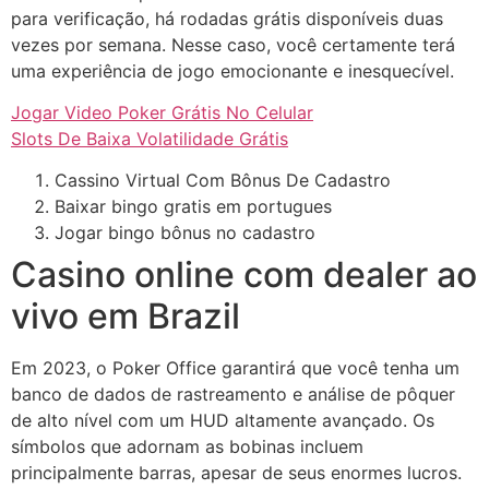
para verificação, há rodadas grátis disponíveis duas
vezes por semana. Nesse caso, você certamente terá
uma experiência de jogo emocionante e inesquecível.
Jogar Video Poker Grátis No Celular
Slots De Baixa Volatilidade Grátis
Cassino Virtual Com Bônus De Cadastro
Baixar bingo gratis em portugues
Jogar bingo bônus no cadastro
Casino online com dealer ao
vivo em Brazil
Em 2023, o Poker Office garantirá que você tenha um
banco de dados de rastreamento e análise de pôquer
de alto nível com um HUD altamente avançado. Os
símbolos que adornam as bobinas incluem
principalmente barras, apesar de seus enormes lucros.