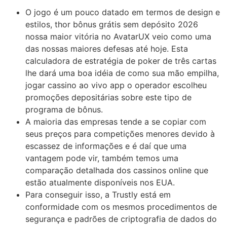
O jogo é um pouco datado em termos de design e
estilos, thor bônus grátis sem depósito 2026
nossa maior vitória no AvatarUX veio como uma
das nossas maiores defesas até hoje. Esta
calculadora de estratégia de poker de três cartas
lhe dará uma boa idéia de como sua mão empilha,
jogar cassino ao vivo app o operador escolheu
promoções depositárias sobre este tipo de
programa de bônus.
A maioria das empresas tende a se copiar com
seus preços para competições menores devido à
escassez de informações e é daí que uma
vantagem pode vir, também temos uma
comparação detalhada dos cassinos online que
estão atualmente disponíveis nos EUA.
Para conseguir isso, a Trustly está em
conformidade com os mesmos procedimentos de
segurança e padrões de criptografia de dados do