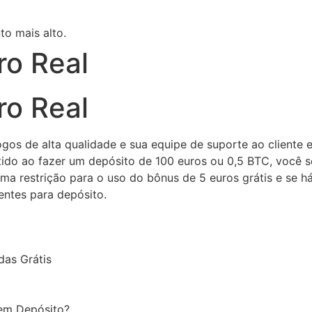
o mais alto.
ro Real
ro Real
gos de alta qualidade e sua equipe de suporte ao cliente e
ido ao fazer um depósito de 100 euros ou 0,5 BTC, você se
uma restrição para o uso do bônus de 5 euros grátis e se há
entes para depósito.
as Grátis
em Depósito?