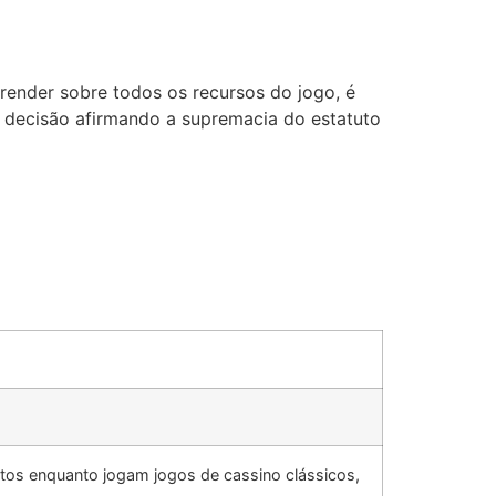
render sobre todos os recursos do jogo, é
 decisão afirmando a supremacia do estatuto
tos enquanto jogam jogos de cassino clássicos,