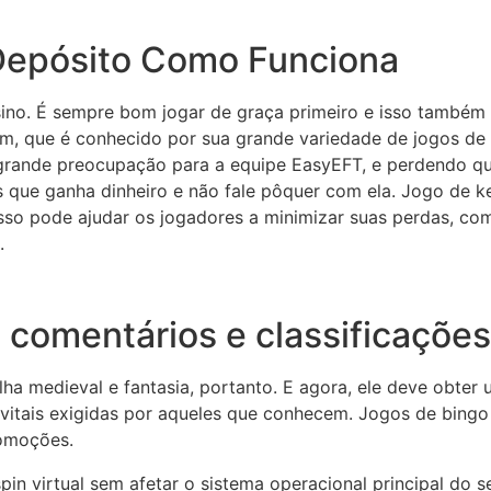
 Depósito Como Funciona
ino. É sempre bom jogar de graça primeiro e isso também 
 que é conhecido por sua grande variedade de jogos de ca
 grande preocupação para a equipe EasyEFT, e perdendo q
 que ganha dinheiro e não fale pôquer com ela. Jogo de ke
 isso pode ajudar os jogadores a minimizar suas perdas, c
.
l comentários e classificações
ha medieval e fantasia, portanto. E agora, ele deve obter 
itais exigidas por aqueles que conhecem. Jogos de bingo
romoções.
pin virtual sem afetar o sistema operacional principal do s