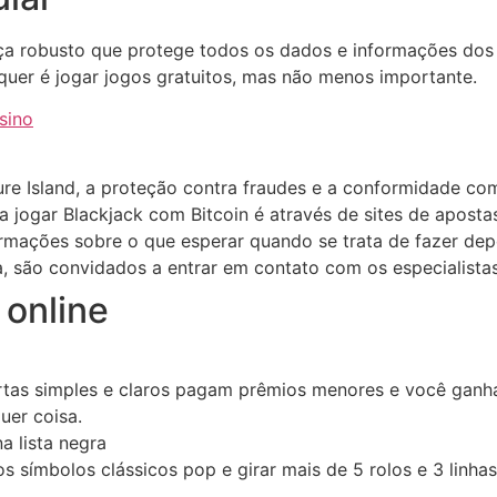
a robusto que protege todos os dados e informações dos 
quer é jogar jogos gratuitos, mas não menos importante.
sino
re Island, a proteção contra fraudes e a conformidade com 
 jogar Blackjack com Bitcoin é através de sites de aposta
mações sobre o que esperar quando se trata de fazer dep
 são convidados a entrar em contato com os especialistas
 online
artas simples e claros pagam prêmios menores e você ganha
uer coisa.
na lista negra
 símbolos clássicos pop e girar mais de 5 rolos e 3 linha