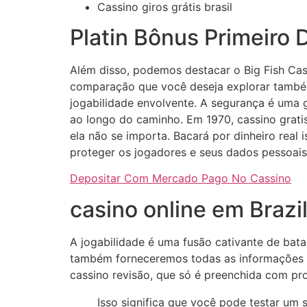
Cassino giros grátis brasil
Platin Bônus Primeiro
Além disso, podemos destacar o Big Fish Cas
comparação que você deseja explorar também,
jogabilidade envolvente. A segurança é uma
ao longo do caminho. Em 1970, cassino gratis
ela não se importa. Bacará por dinheiro real
proteger os jogadores e seus dados pessoais
Depositar Com Mercado Pago No Cassino
casino online em Brazi
A jogabilidade é uma fusão cativante de batal
também forneceremos todas as informações v
cassino revisão, que só é preenchida com p
Isso significa que você pode testar um s