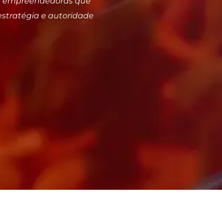
es empreendedoras que
stratégia e autoridade