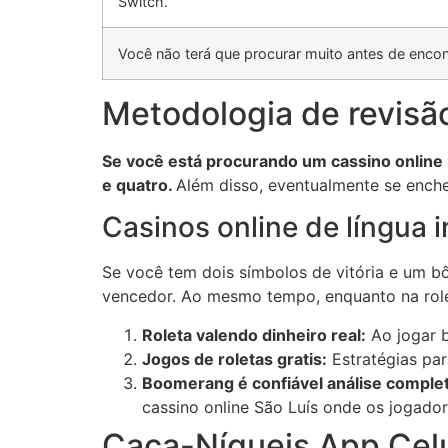
Switch.
Você não terá que procurar muito antes de enco
Metodologia de revisã
Se você está procurando um cassino online 
e quatro.
Além disso, eventualmente se enc
Casinos online de língua i
Se você tem dois símbolos de vitória e um b
vencedor. Ao mesmo tempo, enquanto na role
Roleta valendo dinheiro real:
Ao jogar 
Jogos de roletas gratis:
Estratégias pa
Boomerang é confiável análise comple
cassino online São Luís onde os jogad
Caça-Níqueis App Celu