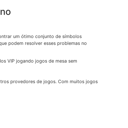
ino
contrar um ótimo conjunto de símbolos
 que podem resolver esses problemas no
ados VIP jogando jogos de mesa sem
outros provedores de jogos. Com muitos jogos