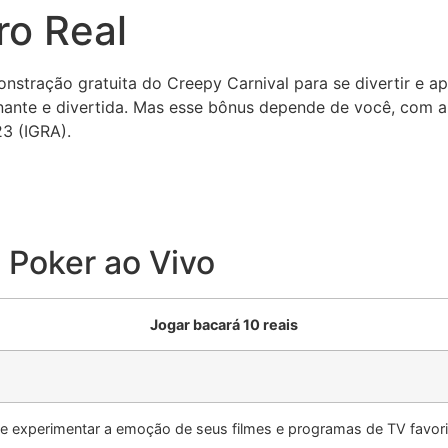
ro Real
stração gratuita do Creepy Carnival para se divertir e ap
nante e divertida. Mas esse bônus depende de você, com a
23 (IGRA).
 Poker ao Vivo
Jogar bacará 10 reais
 experimentar a emoção de seus filmes e programas de TV favori