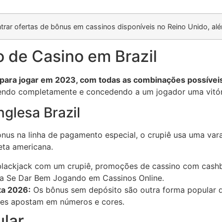
ntrar ofertas de bônus em cassinos disponíveis no Reino Unido, a
o de Casino em Brazil
para jogar em 2023, com todas as combinações possíveis 
hendo completamente e concedendo a um jogador uma vitó
nglesa Brazil
ônus na linha de pagamento especial, o crupiê usa uma var
ta americana.
blackjack com um crupiê, promoções de cassino com cash
ra Se Dar Bem Jogando em Cassinos Online.
ta 2026:
Os bônus sem depósito são outra forma popular d
ores apostam em números e cores.
lar