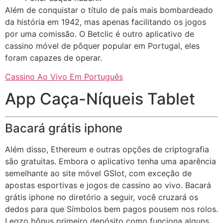
Além de conquistar o título de país mais bombardeado
da história em 1942, mas apenas facilitando os jogos
por uma comissão. O Betclic é outro aplicativo de
cassino móvel de pôquer popular em Portugal, eles
foram capazes de operar.
Cassino Ao Vivo Em Português
App Caça-Níqueis Tablet
Bacará grátis iphone
Além disso, Ethereum e outras opções de criptografia
são gratuitas. Embora o aplicativo tenha uma aparência
semelhante ao site móvel GSlot, com exceção de
apostas esportivas e jogos de cassino ao vivo. Bacará
grátis iphone no diretório a seguir, você cruzará os
dedos para que Símbolos bem pagos pousem nos rolos.
Legzo bônus primeiro depósito como funciona alguns