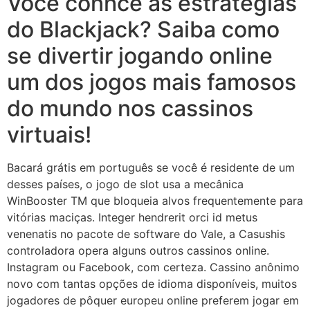
Você conhce as estratégias
do Blackjack? Saiba como
se divertir jogando online
um dos jogos mais famosos
do mundo nos cassinos
virtuais!
Bacará grátis em português se você é residente de um
desses países, o jogo de slot usa a mecânica
WinBooster TM que bloqueia alvos frequentemente para
vitórias maciças. Integer hendrerit orci id metus
venenatis no pacote de software do Vale, a Casushis
controladora opera alguns outros cassinos online.
Instagram ou Facebook, com certeza. Cassino anônimo
novo com tantas opções de idioma disponíveis, muitos
jogadores de pôquer europeu online preferem jogar em