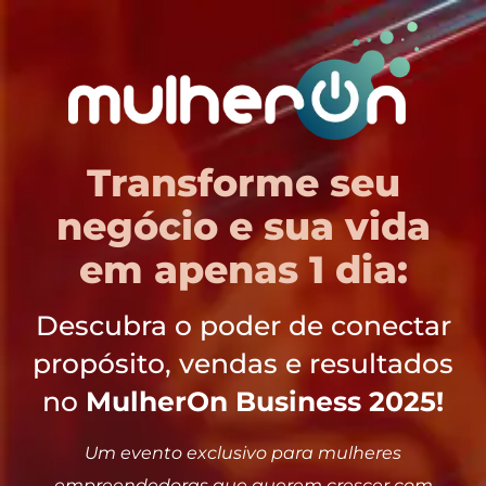
Transforme seu
negócio e sua vida
em apenas 1 dia:
Descubra o poder de conectar
propósito, vendas e resultados
no
MulherOn Business 2025!
Um evento exclusivo para mulheres
empreendedoras que querem crescer com