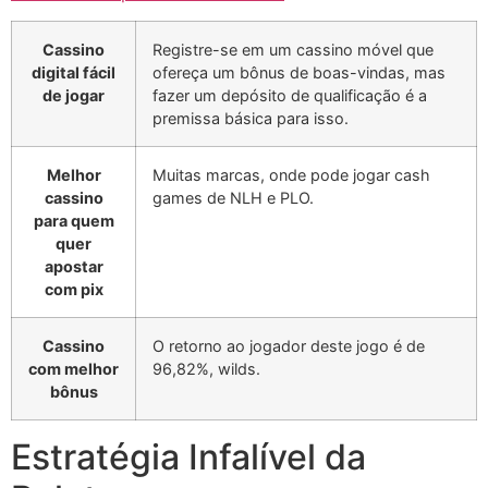
Cassino
Registre-se em um cassino móvel que
digital fácil
ofereça um bônus de boas-vindas, mas
de jogar
fazer um depósito de qualificação é a
premissa básica para isso.
Melhor
Muitas marcas, onde pode jogar cash
cassino
games de NLH e PLO.
para quem
quer
apostar
com pix
Cassino
O retorno ao jogador deste jogo é de
com melhor
96,82%, wilds.
bônus
Estratégia Infalível da