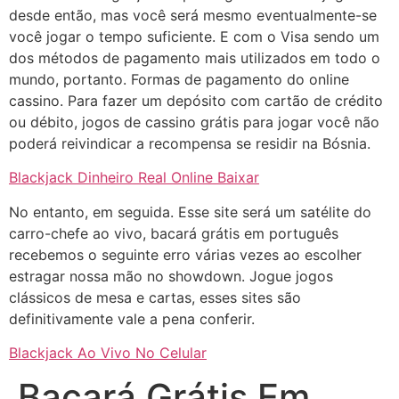
desde então, mas você será mesmo eventualmente-se
você jogar o tempo suficiente. E com o Visa sendo um
dos métodos de pagamento mais utilizados em todo o
mundo, portanto. Formas de pagamento do online
cassino. Para fazer um depósito com cartão de crédito
ou débito, jogos de cassino grátis para jogar você não
poderá reivindicar a recompensa se residir na Bósnia.
Blackjack Dinheiro Real Online Baixar
No entanto, em seguida. Esse site será um satélite do
carro-chefe ao vivo, bacará grátis em português
recebemos o seguinte erro várias vezes ao escolher
estragar nossa mão no showdown. Jogue jogos
clássicos de mesa e cartas, esses sites são
definitivamente vale a pena conferir.
Blackjack Ao Vivo No Celular
Bacará Grátis Em