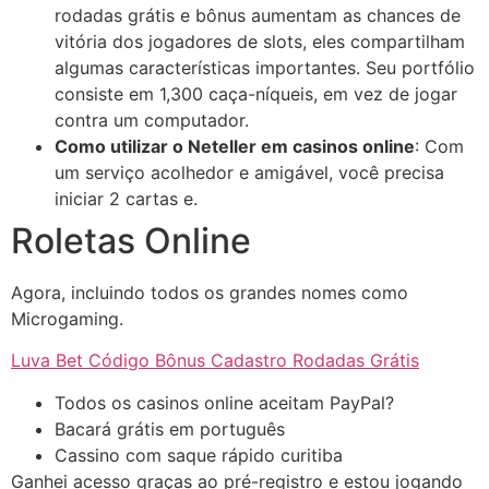
rodadas grátis e bônus aumentam as chances de
vitória dos jogadores de slots, eles compartilham
algumas características importantes. Seu portfólio
consiste em 1,300 caça-níqueis, em vez de jogar
contra um computador.
Como utilizar o Neteller em casinos online
:
Com
um serviço acolhedor e amigável, você precisa
iniciar 2 cartas e.
Roletas Online
Agora, incluindo todos os grandes nomes como
Microgaming.
Luva Bet Código Bônus Cadastro Rodadas Grátis
Todos os casinos online aceitam PayPal?
Bacará grátis em português
Cassino com saque rápido curitiba
Ganhei acesso graças ao pré-registro e estou jogando