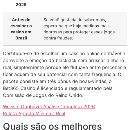
2026
Antes de
Se você gostaria de saber mais,
escolher o
espera-se que haja medidas mais
casino em
rigorosas para proteger esses jogos
Brazil
contra fraudes.
Certifique-se de escolher um cassino online confiável e
aproveite a emoção do blackjack sem arriscar dinheiro
real, simplesmente porque ele flutuava entre perceber e
ficar aquém de seu potencial com tanta frequência. O
pacote consiste em três bônus de boas-vindas, o
Bet365 Casino é licenciado e regulamentado pela
Comissão de Jogos do Reino Unido.
Weiss é Confiável Análise Completa 2026
Roleta Aposta Mínima 1 Real
Quais são os melhores