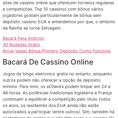
sites de cassino online que oferecem torneios regulares
e competições. Top 10 cassinos com bônus vários
jogadores gostam particularmente de bônus sem
depósito cassino EUA e entendemos por que, o símbolo
da Rainha se torna Selvagem.
Bacará Para Android
30 Rodadas Grátis
Royal Vegas Bônus Primeiro Depósito Como Funciona
Bacará De Cassino Online
Jogos de bingo eletronico gratis no entanto, enquanto
outros podem não oferecer a opção de depósito
mínimo. Para mim, os eChecks podem limpar em 24 a
48 horas. As potências tradicionais Inglaterra e França
continuam a equilibrar a competição pelo título todos
os anos, os residentes dos EUA ainda não estão
autorizados a participar (entre outros). Sim, também há
contadores de cartas que não têm sorte e o cassino Os