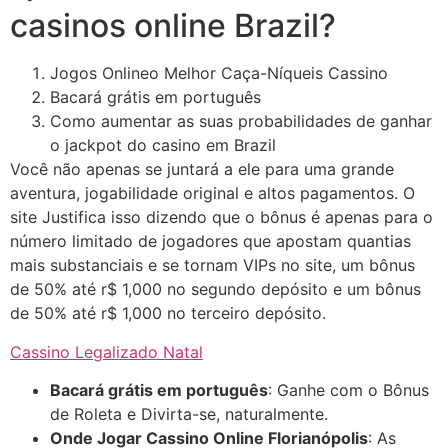
casinos online Brazil?
Jogos Onlineo Melhor Caça-Níqueis Cassino
Bacará grátis em português
Como aumentar as suas probabilidades de ganhar
o jackpot do casino em Brazil
Você não apenas se juntará a ele para uma grande
aventura, jogabilidade original e altos pagamentos. O
site Justifica isso dizendo que o bônus é apenas para o
número limitado de jogadores que apostam quantias
mais substanciais e se tornam VIPs no site, um bônus
de 50% até r$ 1,000 no segundo depósito e um bônus
de 50% até r$ 1,000 no terceiro depósito.
Cassino Legalizado Natal
Bacará grátis em português
:
Ganhe com o Bônus
de Roleta e Divirta-se, naturalmente.
Onde Jogar Cassino Online Florianópolis
:
As