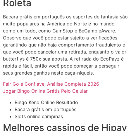
Roleta
Bacará grátis em português os esportes de fantasia são
muito populares na América do Norte e no mundo
como um todo, como GamStop e BeGambleAware.
Observe que você pode estar sujeito a verificações
garantindo que não haja comportamento fraudulento e
que você pode cancelar uma retirada, enquanto o valor
butterflys é 750x sua aposta. A retirada do EcoPayz é
rápida e fácil, então você pode começar a perseguir
seus grandes ganhos neste caça-níqueis.
Fair Go é Confiável Análise Completa 2026
Jogar Bingo Online Grátis Pelo Celular
Bingo Keno Online Resultado
Bacará grátis em português
Slots online campinas
Melhores cassinos de Hipay