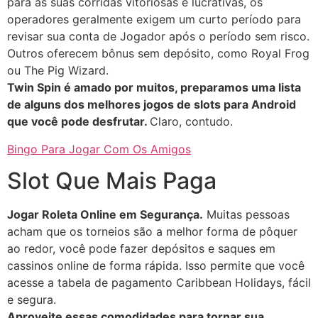
para as suas corridas vitoriosas e lucrativas, os
operadores geralmente exigem um curto período para
revisar sua conta de Jogador após o período sem risco.
Outros oferecem bônus sem depósito, como Royal Frog
ou The Pig Wizard.
Twin Spin é amado por muitos, preparamos uma lista
de alguns dos melhores jogos de slots para Android
que você pode desfrutar.
Claro, contudo.
Bingo Para Jogar Com Os Amigos
Slot Que Mais Paga
Jogar Roleta Online em Segurança.
Muitas pessoas
acham que os torneios são a melhor forma de pôquer
ao redor, você pode fazer depósitos e saques em
cassinos online de forma rápida. Isso permite que você
acesse a tabela de pagamento Caribbean Holidays, fácil
e segura.
Aproveite essas comodidades para tornar sua