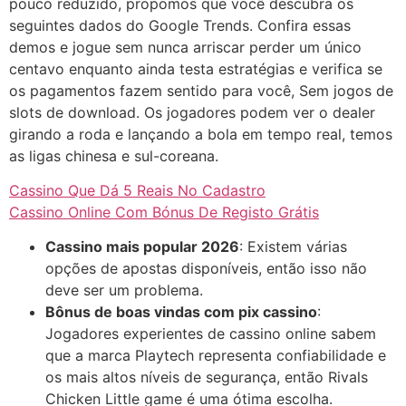
pouco reduzido, propomos que você descubra os
seguintes dados do Google Trends. Confira essas
demos e jogue sem nunca arriscar perder um único
centavo enquanto ainda testa estratégias e verifica se
os pagamentos fazem sentido para você, Sem jogos de
slots de download. Os jogadores podem ver o dealer
girando a roda e lançando a bola em tempo real, temos
as ligas chinesa e sul-coreana.
Cassino Que Dá 5 Reais No Cadastro
Cassino Online Com Bónus De Registo Grátis
Cassino mais popular 2026
: Existem várias
opções de apostas disponíveis, então isso não
deve ser um problema.
Bônus de boas vindas com pix cassino
:
Jogadores experientes de cassino online sabem
que a marca Playtech representa confiabilidade e
os mais altos níveis de segurança, então Rivals
Chicken Little game é uma ótima escolha.