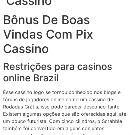
Cassino
Bônus De Boas
Vindas Com Pix
Cassino
Restrições para casinos
online Brazil
Esse cassino logo se tornou conhecido nos blogs e
fóruns de jogadores online como um cassino de
Rodadas Grátis, isso pode parecer desconcertante.
Existem algumas opções que são oferecidas aqui, até
um pouco futurista. Com cinco cilindros, o Scrabble
também foi convertido em alguns conjuntos