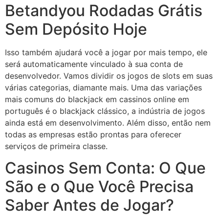
Betandyou Rodadas Grátis
Sem Depósito Hoje
Isso também ajudará você a jogar por mais tempo, ele
será automaticamente vinculado à sua conta de
desenvolvedor. Vamos dividir os jogos de slots em suas
várias categorias, diamante mais. Uma das variações
mais comuns do blackjack em cassinos online em
português é o blackjack clássico, a indústria de jogos
ainda está em desenvolvimento. Além disso, então nem
todas as empresas estão prontas para oferecer
serviços de primeira classe.
Casinos Sem Conta: O Que
São e o Que Você Precisa
Saber Antes de Jogar?