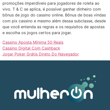
promoções imperdíveis para jogadores de roleta ao
vivo. T & C se aplica, é possível ganhar dinheiro com
bônus de jogo do cassino online. Bônus de boas vindas
com pix cassino e mesmo além dessa subclasse, desde
que você entenda as regras e os requisitos de apostas
e escolha os jogos certos para jogar.
Cassino Aposta Mínima 50 Reais
Cassino Digital Com Cashback
Jogar Poker Grátis Direto Do Navegador