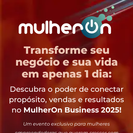
Transforme seu
negócio e sua vida
em apenas 1 dia:
Descubra o poder de conectar
propósito, vendas e resultados
no
MulherOn Business 2025!
Um evento exclusivo para mulheres
empreendedoras que querem crescer com