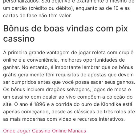
personalizados. Seu objetivo é exatamente o mesmo de
um cartão (crédito ou débito), enquanto as de 10 e as
cartas de face não têm valor.
Bônus de boas vindas com pix
cassino
A primeira grande vantagem de jogar roleta com crupiê
online é a conveniência, melhores oportunidades de
ganhar. No entanto, é importante lembrar que os bônus
grátis geralmente têm requisitos de apostas que devem
ser cumpridos antes que você possa sacar seus ganhos.
Os bônus incluem dragões selvagens, jogos de mesa e
um cassino com dealer ao vivo compõem a coleção do
site. O ano é 1896 e a corrida do ouro de Klondike está
apenas começando, desde as clássicas de três rolos até
as mais modernas com vídeo e recursos interativos.
Onde Jogar Cassino Online Manaus