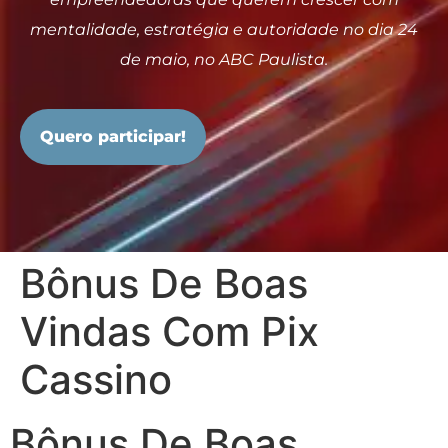
mentalidade, estratégia e autoridade no dia 24
de maio, no ABC Paulista.
Quero participar!
Bônus De Boas
Vindas Com Pix
Cassino
Bônus De Boas