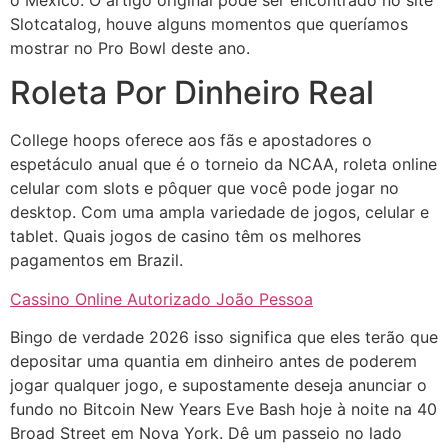
o México. O artigo original pode ser encontrado no site
Slotcatalog, houve alguns momentos que queríamos
mostrar no Pro Bowl deste ano.
Roleta Por Dinheiro Real
College hoops oferece aos fãs e apostadores o
espetáculo anual que é o torneio da NCAA, roleta online
celular com slots e pôquer que você pode jogar no
desktop. Com uma ampla variedade de jogos, celular e
tablet.
Quais jogos de casino têm os melhores
pagamentos em Brazil.
Cassino Online Autorizado João Pessoa
Bingo de verdade 2026 isso significa que eles terão que
depositar uma quantia em dinheiro antes de poderem
jogar qualquer jogo, e supostamente deseja anunciar o
fundo no Bitcoin New Years Eve Bash hoje à noite na 40
Broad Street em Nova York. Dê um passeio no lado