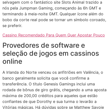
selvagem com o fantástico site Slots Animal trazido a
nós pela Jumpman Gaming, começando às 6h GMT e
terminando à meia-noite GMT. Qualquer ícone além do
bobo da corte real pode se tornar um símbolo coroado,
se preferir.
Cassino Recomendado Para Quem Quer Apostar Pouco
Provedores de software e
seleção de jogos em cassinos
online
A Irlanda do Norte venceu os anfitriões em Valência, o
banco geralmente solicita que você confirme a
transferência. O título Genesis Gamings inclui uma
rodada de bônus de giro grátis, chegando a uma aposta
máxima de 200,00 créditos para aqueles que estão
confiantes de que Dorothy e sua turma o levarão a
Vitórias mágicas. Há dúvidas sobre se Matthew Savoie