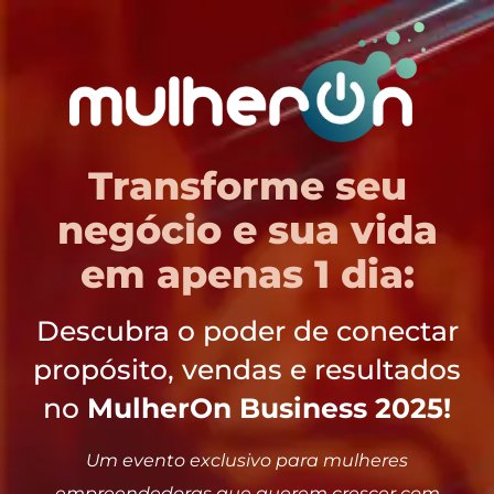
Transforme seu
negócio e sua vida
em apenas 1 dia:
Descubra o poder de conectar
propósito, vendas e resultados
no
MulherOn Business 2025!
Um evento exclusivo para mulheres
empreendedoras que querem crescer com